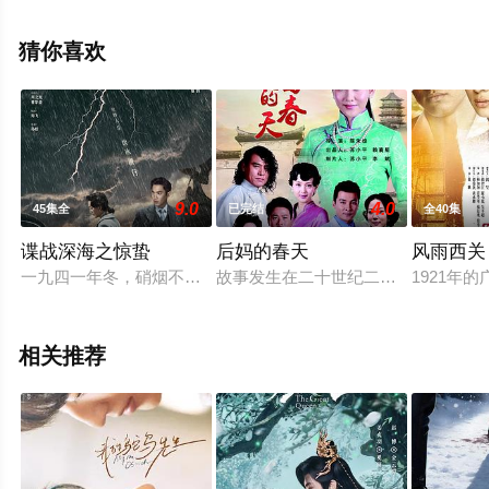
清无删减完整版电视剧全集就上天堂电影网，更多剧情信
息可移步至豆瓣电视剧、电视猫或剧情网等平台了解。
猜你喜欢
9.0
4.0
45集全
已完结
全40集
谍战深海之惊蛰
后妈的春天
风雨西关
一九四一年冬，硝烟不散的上海和重庆，陈山被迫卷入风起云涌
故事发生在二十世纪二十年代，春云（
1921
相关推荐