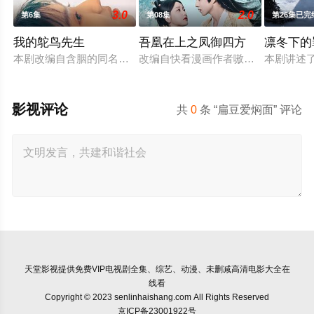
3.0
2.0
第6集
第08集
第26集已完
我的鸵鸟先生
吾凰在上之凤御四方
凛冬下的
本剧改编自含胭的同名小说，讲述了邻家女孩庞倩（苏晓彤 饰）
改编自快看漫画作者嗷小泽的独家连
本剧讲述
影视评论
共
0
条 “扁豆爱焖面” 评论
天堂影视
提供免费VIP电视剧全集、综艺、动漫、未删减高清电影大全在
线看
Copyright © 2023 senlinhaishang.com All Rights Reserved
京ICP备23001922号