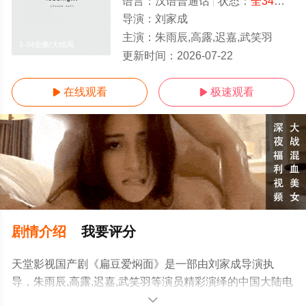
语言：
汉语普通话
状态：
全34集
- 
导演：
刘家成
主演：
朱雨辰,高露,迟嘉,武笑羽
1-34全集/大结局
更新时间：
2026-07-22
在线观看
极速观看


剧情介绍
我要评分
天堂影视国产剧《扁豆爱焖面》是一部由刘家成导演执
导，朱雨辰,高露,迟嘉,武笑羽等演员精彩演绎的中国大陆电
视剧，大结局剧情已揭晓（1-34全集），手机免费观看高
