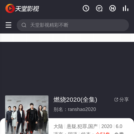






燃烧2020(全集)
分享

别名：ranshao2020
大陆
悬疑,犯罪,国产
2020
6.0