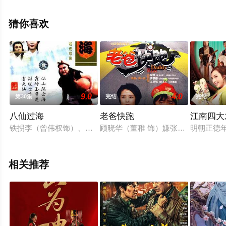
林乐炫,韩潇珧,虞汇源,孔嫚,冯国强,公磊,王虎城,葛秋谷,马
艺家,王铂清,高大伟,王小伟,丁志勇,姚兵,等演员精彩演绎的
猜你喜欢
大陆电视剧，大结局剧情已揭晓（全51集），手机免费观
看高清无删减完整版电视剧全集就上天堂电影网，更多剧
情信息可移步至豆瓣电视剧、电视猫或剧情网等平台了
解。
9.0
4.0
第30集
完结
完结
八仙过海
老爸快跑
江南四大
铁拐李（曾伟权饰）、汉钟离（蔡国庆饰）、张果老（梁汉威饰
顾晓华（董稚 饰）嫌张三（徐峥 饰
明朝正德
相关推荐