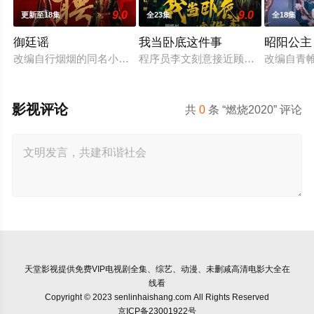
9.0
9.0
更新至18集
全23集
全18集
御廷谣
我当卧底这件事
昭阳公主
改编自行烟烟的同名小说。孟廷辉，大平王朝有史以来个以女子
程序员李文刻意接近顾婷，利用顾炎
改编自青
影视评论
共
0
条 “燃烧2020” 评论
天堂影视
提供免费VIP电视剧全集、综艺、动漫、未删减高清电影大全在
线看
Copyright © 2023 senlinhaishang.com All Rights Reserved
京ICP备23001922号