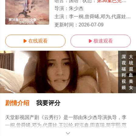
语言：
国语
状态：
第36集已完结
- 
导演：
朱少杰
主演：
李一桐,曾舜晞,邓为,代露娃,王以纶,程泓鑫,田嘉瑞,简宇熙,范静雯,邓孝慈,尹铸胜,鲍大志,黑子,张晞临
第36集已完结/全集
更新时间：
2026-07-09
在线观看
极速观看


剧情介绍
我要评分
天堂影视国产剧《云秀行》是一部由朱少杰导演执导，李
一桐,曾舜晞,邓为,代露娃,王以纶,程泓鑫,田嘉瑞,简宇熙,范
静雯,邓孝慈,尹铸胜,鲍大志,黑子,张晞临等演员精彩演绎的
