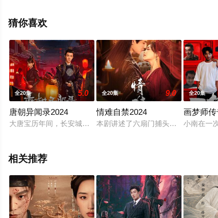
大陆电视剧，大结局剧情已揭晓（第36集已完结），手机
免费观看高清无删减完整版电视剧全集就上天堂电影网，
猜你喜欢
更多剧情信息可移步至豆瓣电视剧、电视猫或剧情网等平
台了解。
5.0
9.0
全20集
全20集
全20集
唐朝异闻录2024
情难自禁2024
画梦师传
大唐宝历年间，长安城内暗影潜藏、怪事频发，大理寺少卿顾千
本剧讲述了六扇门捕头云飞飞和乾坤
小南在一
相关推荐