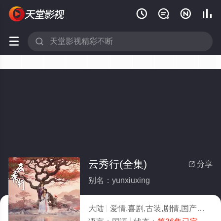






云秀行(全集)
分享

别名：yunxiuxing
大陆
爱情,喜剧,古装,剧情,国产
2026