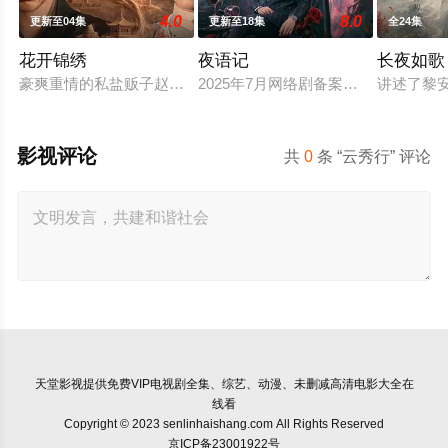
4.0
8.0
更新至04集
更新至18集
全24集
花开锦绣
夜语记
长夜如歌
豪爽重情的私盐贩子赵凌虽出身草莽，却心怀壮志，他结识了遭
2025年7月网络剧备案当代 都市 海
讲述了黎
影视评论
共
0
条 “云秀行” 评论
天堂影视
提供免费VIP电视剧全集、综艺、动漫、未删减高清电影大全在
线看
Copyright © 2023 senlinhaishang.com All Rights Reserved
京ICP备23001922号