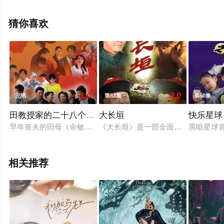
免费观看高清无删减完整版电视剧全集就上天堂电影网，
更多剧情信息可移步至豆瓣电视剧、电视猫或剧情网等平
猜你喜欢
台了解。
1.0
2.0
完结
第53集
第50集
田教授家的二十八个亲威
大长垣
快乐星球
早年丧夫的田母（余敏贞饰），历尽苦难，饱经沧桑，直至儿孙
《大长垣》是一部全面展示和反映中
黑暗星球
相关推荐