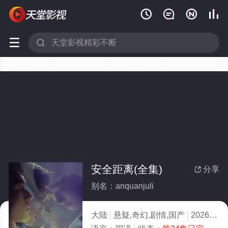






安全距离(全集)
分享

别名：anquanjuli
大陆
悬疑,奇幻,剧情,国产
2026
10.