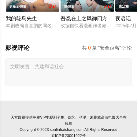
3.0
2.0
更新至06集
第08集
第17集
我的鸵鸟先生
吾凰在上之凤御四方
夜语记
本剧改编自含胭的同名小说，讲述了邻家女孩庞倩（苏晓彤 饰）
改编自快看漫画作者嗷小泽的独家连
2025年
影视评论
共
0
条 “安全距离” 评论
天堂影视
提供免费VIP电视剧全集、综艺、动漫、未删减高清电影大全在
线看
Copyright © 2023 senlinhaishang.com All Rights Reserved
京ICP备23001922号