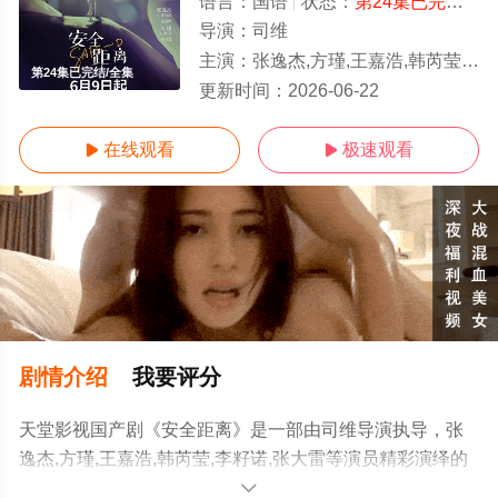
语言：
国语
状态：
第24集已完结
- 
导演：
司维
主演：
张逸杰,方瑾,王嘉浩,韩芮莹,李籽诺,张大雷
第24集已完结/全集
更新时间：
2026-06-22
在线观看
极速观看


剧情介绍
我要评分
天堂影视国产剧《安全距离》是一部由司维导演执导，张
逸杰,方瑾,王嘉浩,韩芮莹,李籽诺,张大雷等演员精彩演绎的
大陆电视剧，大结局剧情已揭晓（第24集已完结），手机
