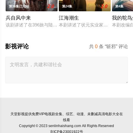
2.0
2.0
第36集已完结
第24集
第4集
兵自风中来
江海潮生
我的鸵鸟
该剧讲述了在396旅与陆军步兵学院联合举办的小型军事演习中
本剧讲述了状元实业家张謇创办大生
本剧改编
影视评论
共
0
条 “斩邪” 评论
天堂影视
提供免费VIP电视剧全集、综艺、动漫、未删减高清电影大全在
线看
Copyright © 2023 senlinhaishang.com All Rights Reserved
京ICP备23001922号