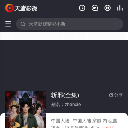






斩邪(全集)
分享

别名：zhanxie
中国大陆
中国大陆,穿越,内地,国产
2