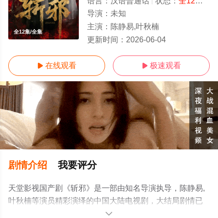
语言：
汉语普通话
状态：
全12集
- 
导演：
未知
主演：
陈静易,叶秋楠
全12集/全集
更新时间：
2026-06-04
在线观看
极速观看


剧情介绍
我要评分
天堂影视国产剧《斩邪》是一部由知名导演执导，陈静易,
叶秋楠等演员精彩演绎的中国大陆电视剧，大结局剧情已
揭晓（全12集），手机免费观看高清无删减完整版电视剧
