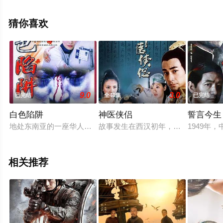
全集就上天堂电影网，更多剧情信息可移步至豆瓣电视
剧、电视猫或剧情网等平台了解。
猜你喜欢
9.0
3.0
已完结
全40集
已完结
白色陷阱
神医侠侣
誓言今生
地处东南亚的一座华人医院，接连发生肿瘤患者死亡以及医生神
故事发生在西汉初年，成就一世功业
1949
相关推荐