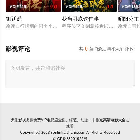
9.0
9.0
更新至19集
更新至19集
更新至18集
御廷谣
我当卧底这件事
昭阳公主
改编自行烟烟的同名小说。孟廷辉，大平王朝有史以来个以女子
程序员李文刻意接近顾婷，利用顾炎
改编自青
影视评论
共
0
条 “婚后再心动” 评论
天堂影视
提供免费VIP电视剧全集、综艺、动漫、未删减高清电影大全在
线看
Copyright © 2023 senlinhaishang.com All Rights Reserved
京ICP备23001922号