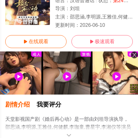
语言：
汉语普通话
状态：
第24集已完结
导演：
刘坦
主演：
邵思涵,李明源,王雅佳,何健麒,李珈童,曹星宇,李湘仪
第24集已完结/全集
更新时间：
2026-06-10
在线观看
极速观看


剧情介绍
我要评分
天堂影视国产剧《婚后再心动》是一部由刘坦导演执导，
邵思涵,李明源,王雅佳,何健麒,李珈童,曹星宇,李湘仪等演员
精彩演绎的中国大陆电视剧，大结局剧情已揭晓（第24集
