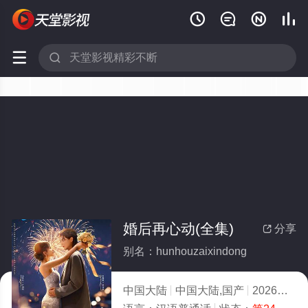






婚后再心动(全集)
分享

别名：hunhouzaixindong
中国大陆
中国大陆,国产
2026
4.0