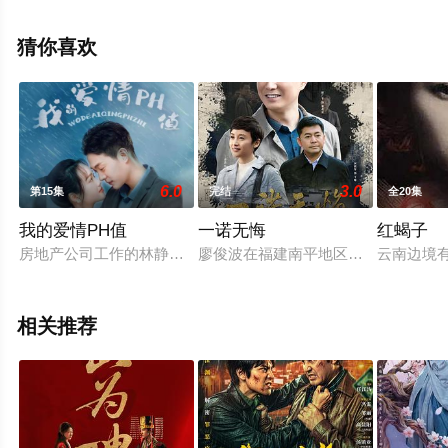
已完结），手机免费观看高清无删减完整版电视剧全集就
上天堂电影网，更多剧情信息可移步至豆瓣电视剧、电视
猜你喜欢
猫或剧情网等平台了解。
6.0
3.0
第15集
完结
全20集
我的爱情PH值
一诺无悔
红蝎子
房地产公司工作的林静儿，受命去跟飞龙地产公司柳公子谈合作
廖俊波在福建南平地区先后历任镇长
云南边境
相关推荐