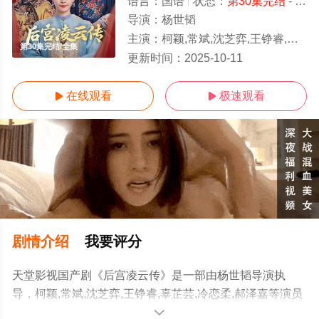
语言：
国语
状态：
第30集完结
- 免费在线观看
导演：
杨世韬
主演：
柯颖,常斌,沈芝弈,王铮睿,辜芷芸,冷恋柔,郝泽嘉
第30集完结/全集
更新时间：
2025-10-11
在线观看
极速观看


剧情介绍
我要评分
天堂影视国产剧《后宫凌云传》是一部由杨世韬导演执
导，柯颖,常斌,沈芝弈,王铮睿,辜芷芸,冷恋柔,郝泽嘉等演员
精彩演绎的大陆电视剧，大结局剧情已揭晓（第30集完
