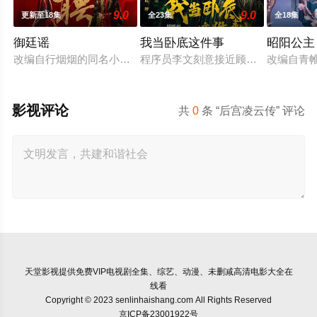
9.0
9.0
更新至18集
全23集
全18集
御廷谣
我当卧底这件事
昭阳公主
改编自行烟烟的同名小说。孟廷辉，大平王朝有史以来个以女子
程序员李文刻意接近顾婷，利用顾炎
改编自青
影视评论
共
0
条 “后宫凌云传” 评论
天堂影视
提供免费VIP电视剧全集、综艺、动漫、未删减高清电影大全在
线看
Copyright © 2023 senlinhaishang.com All Rights Reserved
京ICP备23001922号