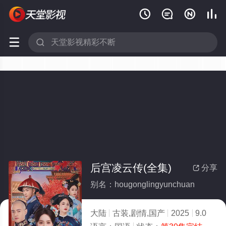






后宫凌云传(全集)
分享

别名：hougonglingyunchuan
大陆
古装,剧情,国产
2025
9.0