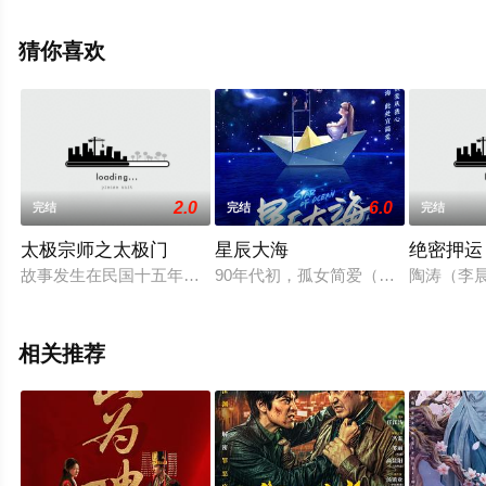
结），手机免费观看高清无删减完整版电视剧全集就上天
堂电影网，更多剧情信息可移步至豆瓣电视剧、电视猫或
猜你喜欢
剧情网等平台了解。
2.0
6.0
完结
完结
完结
太极宗师之太极门
星辰大海
绝密押运
故事发生在民国十五年，朱可发在机缘巧合之下得到了一张名为“
90年代初，孤女简爱（刘涛 饰）辗
陶涛（李
相关推荐