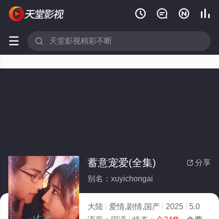






蓄意宠爱(全集)
分享

别名：xuyichongai
大陆
爱情,剧情,国产
2025
5.0