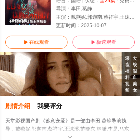
语言：
国语
状态：
全24集
- 免费在线观看
导演：
李田,葛静
主演：
戴燕妮,郭迦南,蔡祥宇,王沫溪,范晓东,林潇,李是,马东延,栾浚威,萧松原,陈欢,葛兆美,马昕墨,潘德文
全24集/全集
更新时间：
2025-10-07
在线观看
极速观看


剧情介绍
我要评分
天堂影视国产剧《蓄意宠爱》是一部由李田,葛静导演执
导，戴燕妮,郭迦南,蔡祥宇,王沫溪,范晓东,林潇,李是,马东
延,栾浚威,萧松原,陈欢,葛兆美,马昕墨,潘德文等演员精彩演
