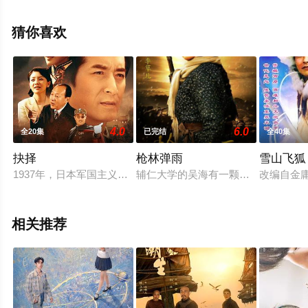
绎的大陆电视剧，大结局剧情已揭晓（全24集），手机免
费观看高清无删减完整版电视剧全集就上天堂电影网，更
猜你喜欢
多剧情信息可移步至豆瓣电视剧、电视猫或剧情网等平台
了解。
4.0
6.0
全20集
已完结
全40集
抉择
枪林弹雨
雪山飞狐
1937年，日本军国主义的铁蹄践踏了文明古城北平。著名学界
辅仁大学的吴海有一颗报国之心，却因
改编自金
相关推荐