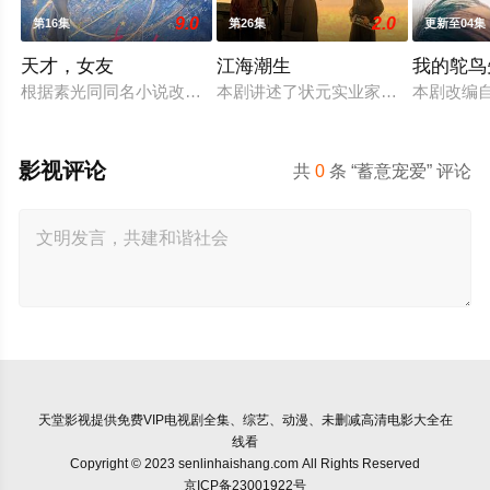
9.0
2.0
第16集
第26集
更新至04集
天才，女友
江海潮生
我的鸵鸟
根据素光同同名小说改编。江逾白长大以后，林知夏忽然对他说：
本剧讲述了状元实业家张謇创办大生
本剧改编
影视评论
共
0
条 “蓄意宠爱” 评论
天堂影视
提供免费VIP电视剧全集、综艺、动漫、未删减高清电影大全在
线看
Copyright © 2023 senlinhaishang.com All Rights Reserved
京ICP备23001922号