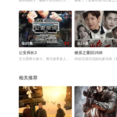
由余斌执导，戴路平担任制片人，刘荣监制，新生代演员王柯、金
秦家二千金秦菲因为心爱之
全20集
3.0
全14集
公安局长3
燎原之重回1938
五大黑帮大角斗，警方政界多人牵涉其中。 秦 越 桂 港.....毒
00后沉浸式话剧玩家马帅（
相关推荐