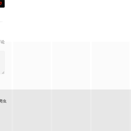
0
刑侦手段，接连破获数
逾白，我喜欢你，哲学和生物学意义上的喜欢。”那个夜晚，
顾炎女儿奴的属性，请求老炮儿顾炎带自己用程序员身份卧底电诈集团以求查
评论
爬虫