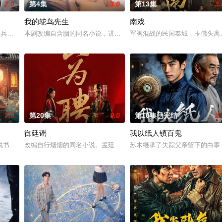
2.0
第4集
3.0
第13集
3.
我的鸵鸟先生
南戏
午战争后，国家蒙羞，张謇虽高中状元，却渴望寻求强国之路。他毅
军步兵学院联合举办的小型军事演习中，郭子剑因不满演习流于形式，假传指令要
本剧改编自含胭的同名小说，讲述了邻家女孩庞倩（苏晓彤 饰）与童
军阀混战的民国奉城，玉佛头离
7.0
第20集
9.0
第10集已完结
2.
御廷谣
我以纸人镇百鬼
书班子，偶遇“白天人住屋，晚上鬼占房”的阴阳宅，江淮被掳走配“阴婚”。他
改编自行烟烟的同名小说。孟廷辉，大平王朝有史以来个以女子进士
苏木继承了失踪父亲留下的白事