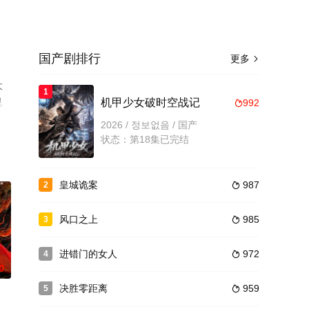
国产剧排行
更多

大
1
视
机甲少女破时空战记
992

2026 / 정보없음 / 国产
状态：第18集已完结
皇城诡案
987
2

风口之上
985
3

进错门的女人
972
4

0
决胜零距离
959
5
