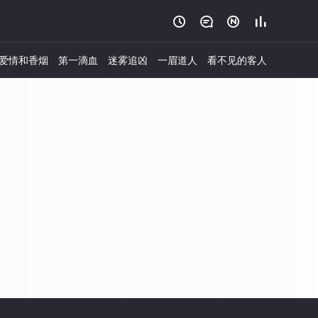




爱情和香烟
第一滴血
迷雾追凶
一眉道人
看不见的客人