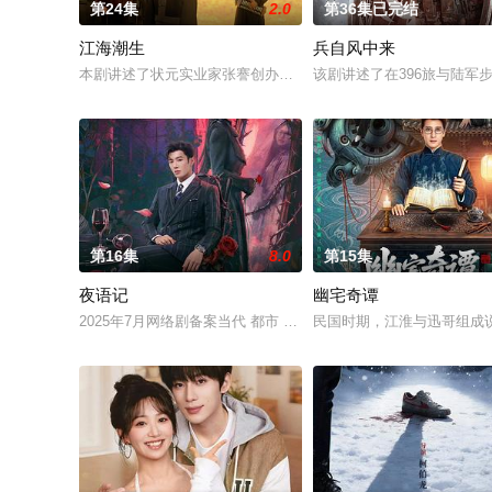
第24集
2.0
第36集已完结
江海潮生
兵自风中来
本剧讲述了状元实业家张謇创办大生企业，实业报国的故事。甲
该剧讲述了在396旅与陆
第16集
8.0
第15集
夜语记
幽宅奇谭
2025年7月网络剧备案当代 都市 海南越酷文化传媒有限公司
民国时期，江淮与迅哥组成说