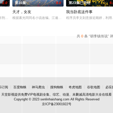
2.0
第16集
9.0
第23集已完结
9.
天才，女友
我当卧底这件事
决心各展所长创办旅行社。他们以当地的特色人文与美食为引，用
河市刑侦支队在无普及监控、无DNA鉴定技术的支持下，通过摸排、勘查等传统
根据素光同同名小说改编。江逾白长大以后，林知夏忽然对他说：“江
程序员李文刻意接近顾婷，利用
共
0
条 “胡李镇传说” 
S订阅
百度蜘蛛
神马爬虫
搜狗蜘蛛
奇虎地图
谷歌地图
必应
天堂影视
提供免费VIP电视剧全集、综艺、动漫、未删减高清电影大全在线看
Copyright © 2023 senlinhaishang.com All Rights Reserved
京ICP备23001922号