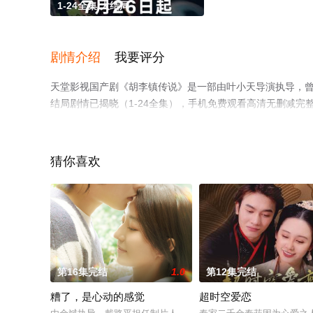
1-24全集/大结局
剧情介绍
我要评分
天堂影视国产剧《胡李镇传说》是一部由叶小天导演执导，曾宇
结局剧情已揭晓（1-24全集），手机免费观看高清无删减
猫或剧情网等平台了解。
猜你喜欢
第16集完结
1.0
第12集完结
糟了，是心动的感觉
超时空爱恋