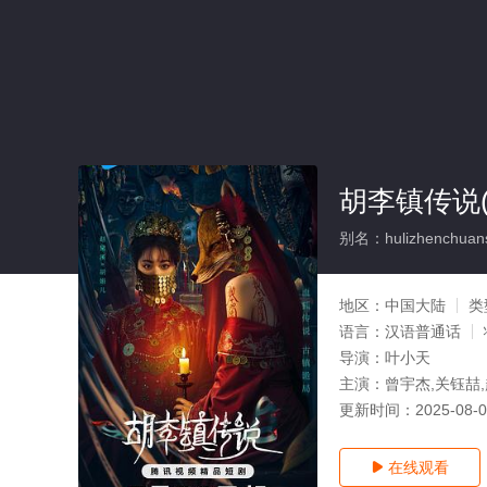
胡李镇传说(
别名：hulizhenchuan
地区：
中国大陆
类
语言：
汉语普通话
导演：
叶小天
主演：
曾宇杰,关钰喆
更新时间：
2025-08-
在线观看
