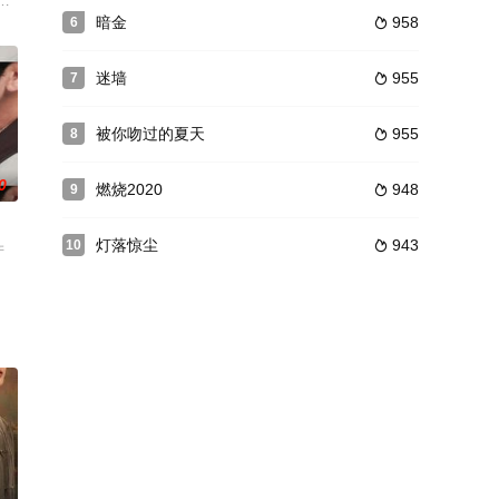
里急在心上，就在这多事
到，她的小说情节被网友指出有抄袭嫌疑。阮喻决定维权，几
主萧锦玉，意外重生于软弱眼盲的楚王妃陆昭之身，凭借自身智勇，携手名义上的
暗金
958
6

迷墙
955
7

被你吻过的夏天
955
8

0
燃烧2020
948
9

灯落惊尘
943
10

游戏思维通关却深
产