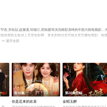
杰,关钰喆,赵黛溪,邹德江,郑拓疆等演员精彩演绎的中国大陆电视剧，
完整版电视剧全集就上天堂电影网，更多剧情信息可移步至豆瓣电视剧、电
展开全部

8.0
全30集
4.0
第28集完结
6.
你是迟来的欢喜
金昭玉醉