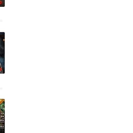
0
求真打实抗，虽引发哗
年时因一场意外落下身体残缺的少年顾铭夕（何洛洛 饰）的
奇失窃，戏班主横尸戏台，将冷血少帅许又安与昆曲名伶荣筱楠推向不死不休
0
与女探长穆英搭档，
科三元及第入翰林院的奇女子。十年前的她被他从死人堆里救出
馆，本想低调扎纸维生，却因一具流血的新娘纸人卷入了一场跨越十年的惊天