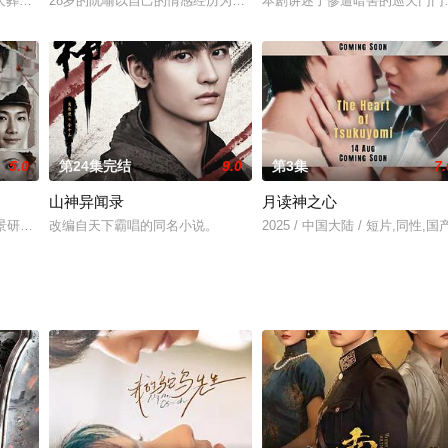
雨锋、李若天、马倩倩、董浩然、张芷箖、郁子阳、崔智皓等主.
人葬身火海，悲痛欲绝，黯然伤神衣带渐宽。父亲秦鼎天，长姐秦岚二人看在眼
28岁的阮喻以自己的情感经历为原型创作小说并发布在网上。但没想
本剧讲述了惨遭暗害的巡天门门
5.0
第24集完结
9.0
第3集
7.
山神异闻录
月读神之心
品国际通道实景拍摄 首部好莱坞3D感念制作，海归新
景研竣 饰）在体验《燎原》时意外穿越回1938年的抗日募捐大会现场，试图用
改编自天下霸唱的同名小说。
2025 / 中国大陆 / 短片,同性,国