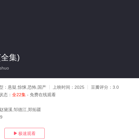
全集)
shuo
型：
悬疑,惊悚,恐怖,国产
上映时间：
2025
豆瓣评分：
3.0
状态：
全22集
- 免费在线观看
,赵黛溪,邹德江,郑拓疆
09
极速观看
