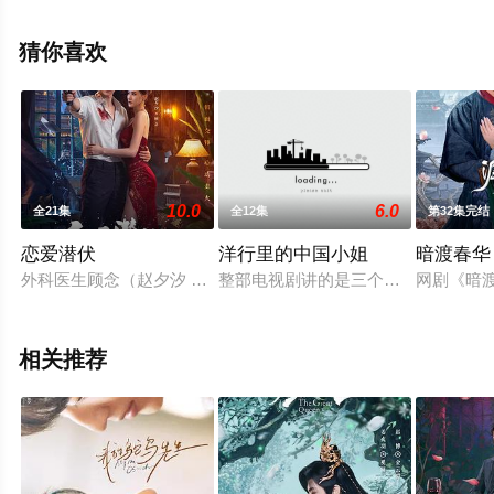
集），手机免费观看高清无删减完整版电视剧全集就上天
堂电影网，更多剧情信息可移步至豆瓣电视剧、电视猫或
猜你喜欢
剧情网等平台了解。
10.0
6.0
全21集
全12集
第32集完结
恋爱潜伏
洋行里的中国小姐
暗渡春华
外科医生顾念（赵夕汐 饰）救了毒贩K后，却深陷毒枭窝中。顾
整部电视剧讲的是三个外资企业的中
网剧《暗
相关推荐