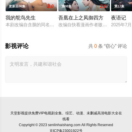
3.0
2.0
更新至06集
第08集
第17集
我的鸵鸟先生
吾凰在上之凤御四方
夜语记
本剧改编自含胭的同名小说，讲述了邻家女孩庞倩（苏晓彤 饰）
改编自快看漫画作者嗷小泽的独家连
2025年
影视评论
共
0
条 “窃心” 评论
天堂影视
提供免费VIP电视剧全集、综艺、动漫、未删减高清电影大全在
线看
Copyright © 2023 senlinhaishang.com All Rights Reserved
京ICP备23001922号