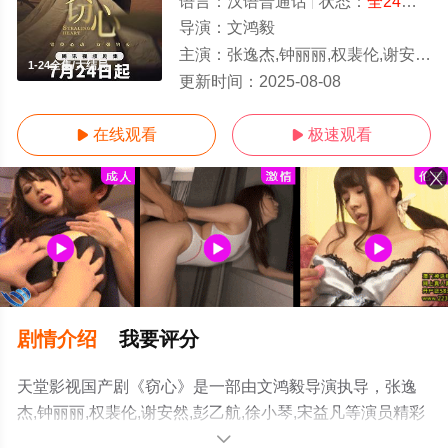
语言：
汉语普通话
状态：
全24集
- 
导演：
文鸿毅
主演：
张逸杰,钟丽丽,权裴伦,谢安然,彭乙航,徐小琴,宋益凡
1-24全集/大结局
更新时间：
2025-08-08
在线观看
极速观看


剧情介绍
我要评分
天堂影视国产剧《窃心》是一部由文鸿毅导演执导，张逸
杰,钟丽丽,权裴伦,谢安然,彭乙航,徐小琴,宋益凡等演员精彩
演绎的中国大陆电视剧，大结局剧情已揭晓（1-24全
