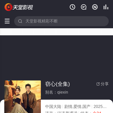






窃心(全集)
分享

别名：qiexin
中国大陆
剧情,爱情,国产
2025
7.0