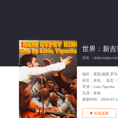
世界：新吉
别名：shijiexinjipusai
地区：
英国,德国,罗
语言：
未知
状态：
导演：
Liviu,Tipurita
主演：
未知
更新时间：
2024-07-
在线观看
