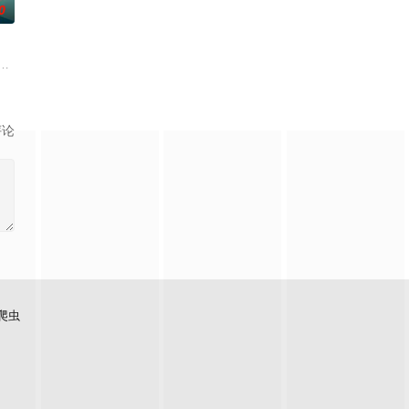
0
复可能的四肢——的治疗方法，而一步步踏入在追求理想的理
根廷造型师丽娜在瑞士的一场颁奖典礼后，被一种突如其来的冲动驱使。回到布
评论
爬虫