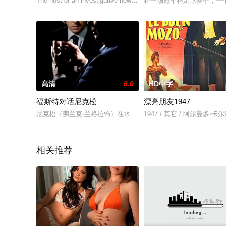
The host of an investigative news show is convinced by the
在一场冠军杯足球赛中，一
高清
6.0
HD中字
福斯特对话尼克松
漂亮朋友1947
尼克松（弗兰克·兰格拉饰）在水门事件后下台，却始终未曾对公
1947 / 其它 / 阿尔曼多·卡尔沃,Gl
相关推荐