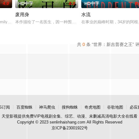
4.0
HD中字
8.0
HD中字
9.
废用身
水流
amily. Get to know VMX A-liste
本作描绘了一名医生，因一种围绕“废用身”——因瘫痪等原因已无恢
在事业的巅峰时期，34岁的阿
共
0
条 “世界：新吉普赛之王” 
S订阅
百度蜘蛛
神马爬虫
搜狗蜘蛛
奇虎地图
谷歌地图
必应
天堂影视
提供免费VIP电视剧全集、综艺、动漫、未删减高清电影大全在线看
Copyright © 2023 senlinhaishang.com All Rights Reserved
京ICP备23001922号