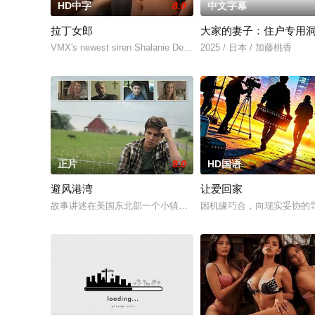
HD中字
8.0
中文字幕
拉丁女郎
大家的妻子：住户专用
VMX's newest siren Shalanie De Vera and Athena Red sizzle
2025 / 日本 / 加藤桃香
正片
8.0
HD国语
避风港湾
让爱回家
故事讲述在美国东北部一个小镇的农场，一个怀抱音乐理想的男
因机缘巧合，向现实妥协的