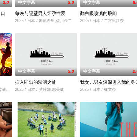
3.0
中文字幕
5.0
中文字幕
8.
洞口
每晚与隔壁男人怀孕性爱
翻白眼喷溅的股间
2025 / 日本 / 舞原希里,佐川金二
2025 / 日本 / 二宫里江奈
5.0
中文字幕
5.0
中文字幕
2.
插入即出的湿润之处
我女儿男友深深进入我的身
孩，在追求爱情与理想的道路上历经的艰辛。男主人公曾被迫接受性
导演朱达仁萌生拍一部《河南人在北京》电影的念头，在说服主编姚松、老乡韩
2025 / 日本 / 艾莲娜,志美健
2025 / 日本 / 梶文奈