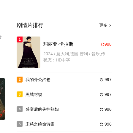
剧情片排行
更多

看
1
玛丽亚·卡拉斯
998

2024 / 意大利,德国,智利 / 音乐,传记,剧情
状态：HD中字
我的外公占爸
997
2

黑域封锁
997
3

盛宴后的失控熟妇
996
4

0
宋慈之绝命诗案
996
5
