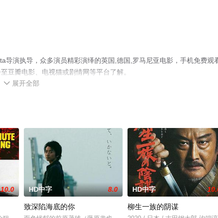
urita导演执导，众多演员精彩演绎的英国,德国,罗马尼亚电影，手机免费观
步至豆瓣电影、电视猫或剧情网等平台了解。
展开全部

10.0
HD中字
8.0
HD中字
10.
致深陷海底的你
柳生一族的阴谋