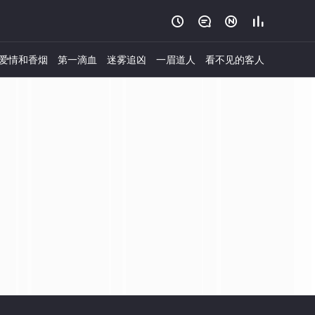




爱情和香烟
第一滴血
迷雾追凶
一眉道人
看不见的客人