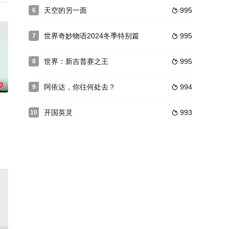
颂扬暴力的代表之作。
成修吾 饰）等人的欺凌，刻骨铭心的遭遇让他从此有如“深
,沟端淳平,冈山天音,饭丰万理江,森田望智,山田纯大,波冈一喜,荒井敦史,佐野岳,高桥
天空的另一面
995
6

世界奇妙物语2024冬季特别篇
995
7

世界：新吉普赛之王
995
8

0
阿依达，你往何处去？
994
9

开国英灵
993
10

到這個好消息，高興得快要昏倒！他們打算趁機海撈一票，於是