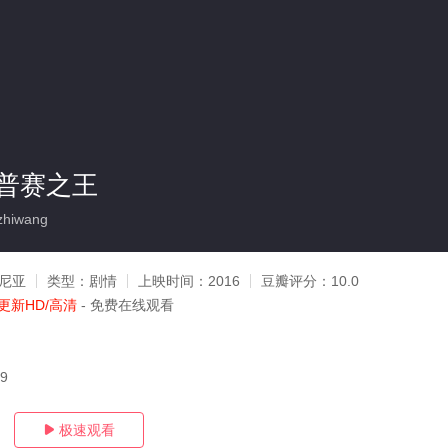
普赛之王
zhiwang
马尼亚
类型：
剧情
上映时间：
2016
豆瓣评分：
10.0
更新HD/高清
- 免费在线观看
19
极速观看
