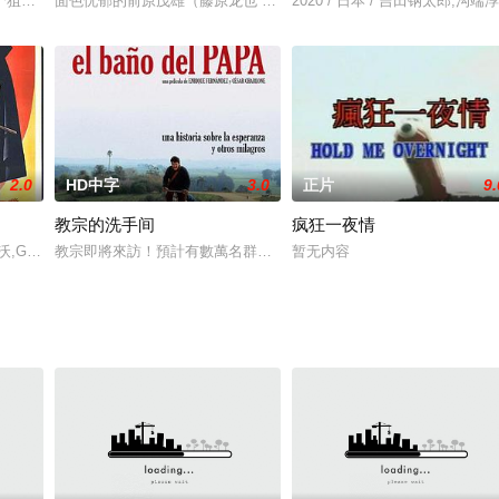
个狙击手让观众席瞬间大乱。这部影片获得金奖提名，在70年代成为记录社会
面色忧郁的前原茂雄（藤原龙也 饰）中学时代曾遭遇立花隆之介（忍
2020 / 日本 / 吉田钢太郎
2.0
HD中字
3.0
正片
9.
教宗的洗手间
疯狂一夜情
众承认过自己的错误，欠美国人民一个道ddd。福斯特（迈克尔
oria,Marín,Andrea,Palma,Emilia,Guiú
教宗即將來訪！預計有數萬名群眾將湧進這個小村…。窮困的村民聽
暂无内容