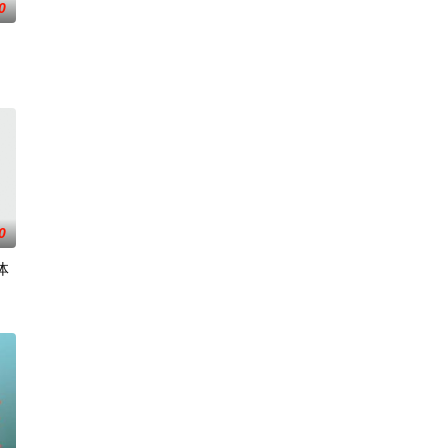
0
0
体
战、二房东杨小强加入后