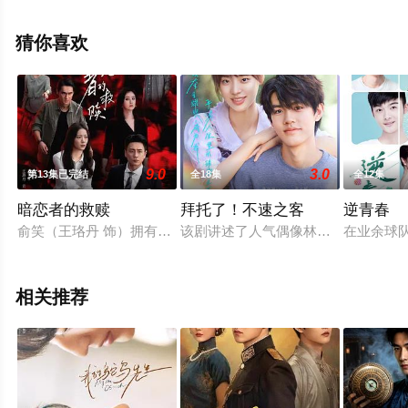
机免费观看高清无删减完整版电视剧全集就上天堂电影
网，更多剧情信息可移步至豆瓣电视剧、电视猫或剧情网
猜你喜欢
等平台了解。
9.0
3.0
第13集已完结
全18集
全12集
暗恋者的救赎
拜托了！不速之客
逆青春
俞笑（王珞丹 饰）拥有一段令外人羡慕的婚姻，然而因一起女高
该剧讲述了人气偶像林初宇（陈南洲 
在业余球
相关推荐