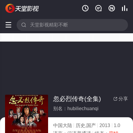






忽必烈传奇(全集)
分享

别名：hubiliechuanqi
中国大陆
历史,国产
2013
1.0