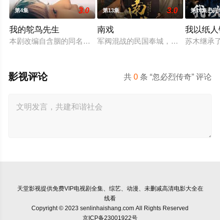
3.0
3.0
第4集
第13集
第10集已完
我的鸵鸟先生
南戏
我以纸人
本剧改编自含胭的同名小说，讲述了邻家女孩庞倩（苏晓彤 饰）
军阀混战的民国奉城，玉佛头离奇失
苏木继承
影视评论
共
0
条 “忽必烈传奇” 评论
天堂影视
提供免费VIP电视剧全集、综艺、动漫、未删减高清电影大全在
线看
Copyright © 2023 senlinhaishang.com All Rights Reserved
京ICP备23001922号