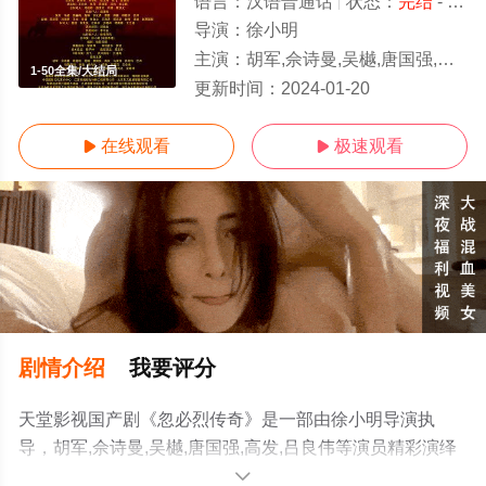
语言：
汉语普通话
状态：
完结
- 免费在线观看
导演：
徐小明
主演：
胡军,佘诗曼,吴樾,唐国强,高发,吕良伟
1-50全集/大结局
更新时间：
2024-01-20
在线观看
极速观看


剧情介绍
我要评分
天堂影视国产剧《忽必烈传奇》是一部由徐小明导演执
导，胡军,佘诗曼,吴樾,唐国强,高发,吕良伟等演员精彩演绎
的中国大陆电视剧，大结局剧情已揭晓（1-50全集），手
