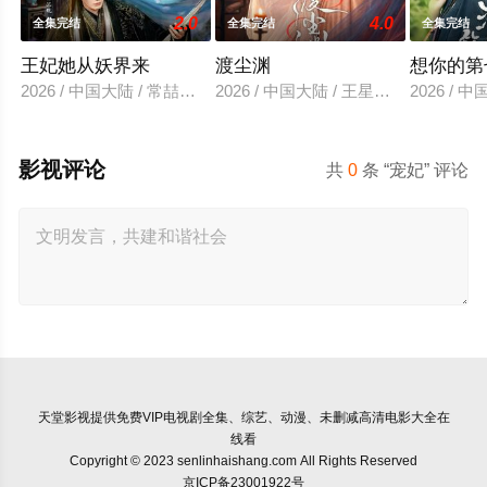
2.0
4.0
全集完结
全集完结
全集完结
王妃她从妖界来
渡尘渊
想你的第
2026 / 中国大陆 / 常喆宽＆阿依夏
2026 / 中国大陆 / 王星玮&徐轸轸
2026 /
影视评论
共
0
条 “宠妃” 评论
天堂影视
提供免费VIP电视剧全集、综艺、动漫、未删减高清电影大全在
线看
Copyright © 2023 senlinhaishang.com All Rights Reserved
京ICP备23001922号