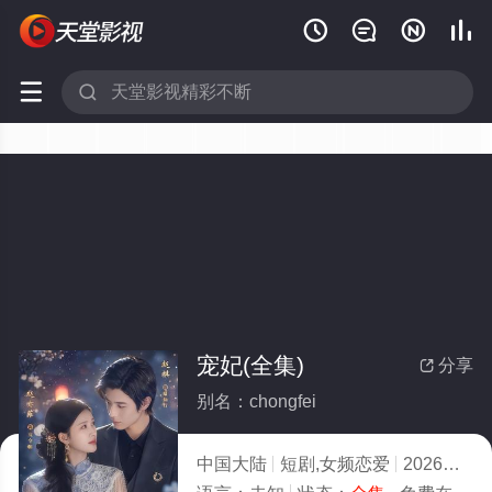






宠妃(全集)
分享

别名：chongfei
中国大陆
短剧,女频恋爱
2026
2.0