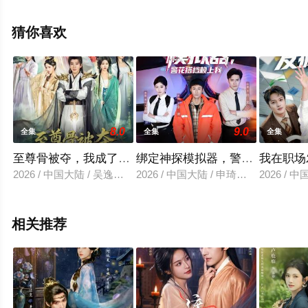
就上天堂电影网，更多剧情信息可移步至豆瓣电视剧、电
视猫或剧情网等平台了解。
猜你喜欢
8.0
9.0
全集
全集
全集
至尊骨被夺，我成了仙门香饽饽
绑定神探模拟器，警花搭档赖上
我在职场
2026 / 中国大陆 / 吴逸迦＆温如意
2026 / 中国大陆 / 申琦＆黄盈
2026 /
相关推荐