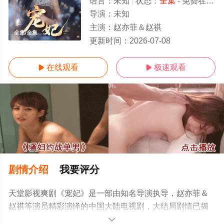
语言：
未知
状态：
全集
- 免费在线观看
导演：
未知
主演：
赵亦菲＆赵祺
全集/全集
更新时间：
2026-07-08
在线观看
极速观看


剧情介绍
我要评分
天堂影视爽剧《宠妃》是一部由知名导演执导，赵亦菲＆
赵祺等演员精彩演绎的中国大陆电视剧，大结局剧情已揭
晓（全集），手机免费观看高清无删减完整版电视剧全集
