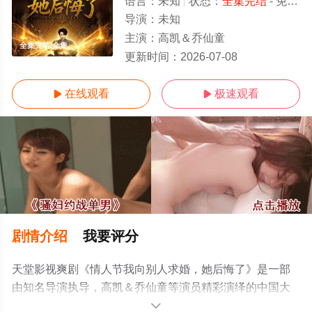
语言：
未知
状态：
全集完结
- 免费在线观看
导演：
未知
主演：
高凯＆乔仙童
全集完结/全集
更新时间：
2026-07-08
在线观看
极速观看


剧情介绍
我要评分
天堂影视爽剧《情人节我向别人求婚，她后悔了》是一部
由知名导演执导，高凯＆乔仙童等演员精彩演绎的中国大
陆电视剧，大结局剧情已揭晓（全集完结），手机免费观
