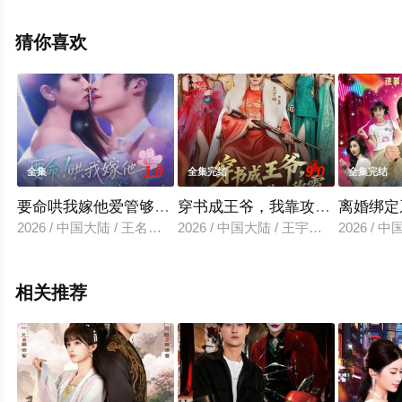
完整版电视剧全集就上天堂电影网，更多剧情信息可移步
至豆瓣电视剧、电视猫或剧情网等平台了解。
猜你喜欢
1.0
9.0
全集
全集完结
全集完结
要命哄我嫁他爱管够钱也管够
穿书成王爷，我靠攻略女主称王
离婚绑定
2026 / 中国大陆 / 王名扬＆董瑗宁
2026 / 中国大陆 / 王宇峰＆廖芯
2026 / 
相关推荐