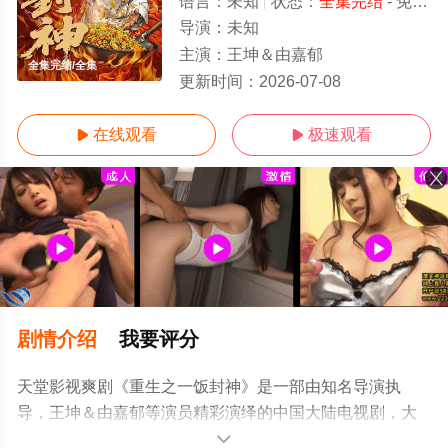
语言：
未知
状态：
全集完结
- 免费在线观看
导演：
未知
主演：
王坤＆由嘉郁
全集完结/全集
更新时间：
2026-07-08
在线观看
极速观看


剧情介绍
我要评分
天堂影视爽剧《重生之一饭封神》是一部由知名导演执
导，王坤＆由嘉郁等演员精彩演绎的中国大陆电视剧，大
结局剧情已揭晓（全集完结），手机免费观看高清无删减
