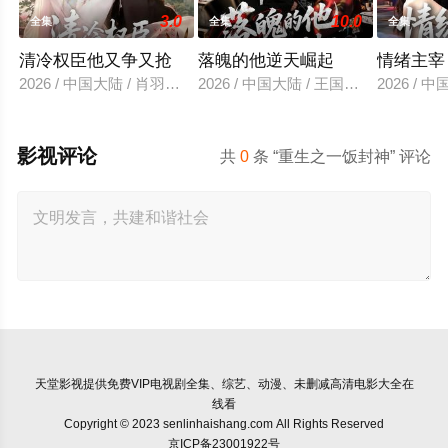
3.0
10.0
全集
全集
全集
清冷权臣他又争又抢
落魄的他逆天崛起
情绪主宰
2026 / 中国大陆 / 肖羽凯＆林一允
2026 / 中国大陆 / 王国豪杰＆诗语＆
2026 /
影视评论
共
0
条 “重生之一饭封神” 评论
天堂影视
提供免费VIP电视剧全集、综艺、动漫、未删减高清电影大全在
线看
Copyright © 2023 senlinhaishang.com All Rights Reserved
京ICP备23001922号