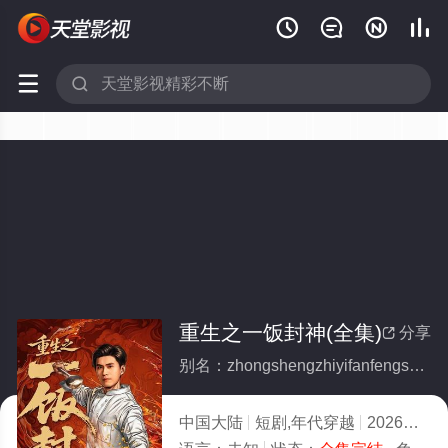






重生之一饭封神(全集)
分享

别名：zhongshengzhiyifanfengshen
中国大陆
短剧,年代穿越
2026
5.0