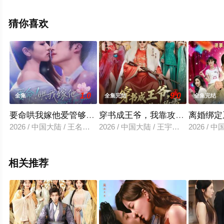
视剧全集就上天堂电影网，更多剧情信息可移步至豆瓣电
视剧、电视猫或剧情网等平台了解。
猜你喜欢
1.0
9.0
全集
全集完结
全集完结
要命哄我嫁他爱管够钱也管够
穿书成王爷，我靠攻略女主称王
离婚绑定
2026 / 中国大陆 / 王名扬＆董瑗宁
2026 / 中国大陆 / 王宇峰＆廖芯
2026 / 
相关推荐