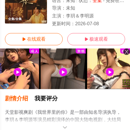
语言：
未知
状态：
全集
- 免费在线观看
导演：
未知
主演：
李玥＆李明源
全集/全集
更新时间：
2026-07-08
在线观看
极速观看


剧情介绍
我要评分
天堂影视爽剧《我世界里的你》是一部由知名导演执导，
李玥＆李明源等演员精彩演绎的中国大陆电视剧，大结局
剧情已揭晓（全集），手机免费观看高清无删减完整版电
