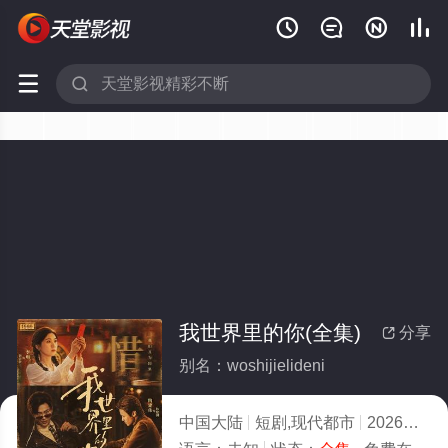






我世界里的你(全集)
分享

别名：woshijielideni
中国大陆
短剧,现代都市
2026
4.0