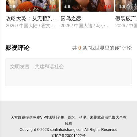
6.0
8.0
全集
全集
全集
攻略大乾：从无赖到霸主
囚鸟之恋
假装破产
2026 / 中国大陆 / 霍文琦＆陈洁蕾
2026 / 中国大陆 / 马小宇&兰岚
2026 /
影视评论
共
0
条 “我世界里的你” 评论
天堂影视
提供免费VIP电视剧全集、综艺、动漫、未删减高清电影大全在
线看
Copyright © 2023 senlinhaishang.com All Rights Reserved
京ICP备23001922号