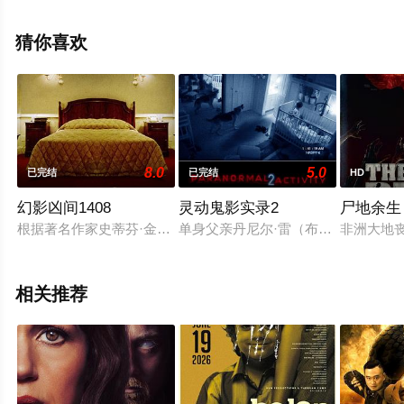
观看高清无删减完整版电影就上天堂电影网，更多剧情信
息可移步至豆瓣电影、电视猫或剧情网等平台了解。
猜你喜欢
8.0
5.0
已完结
已完结
HD
幻影凶间1408
灵动鬼影实录2
尸地余生
根据著名作家史蒂芬·金同名小说改编。恐怖小说家麦克（约翰·
单身父亲丹尼尔·雷（布赖恩·波兰德 Brian
非洲大地
相关推荐