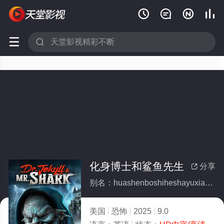






化身博士和鲨鱼先生
分享

别名：huashenboshiheshayuxiansheng
美国
恐怖
2025
9.0