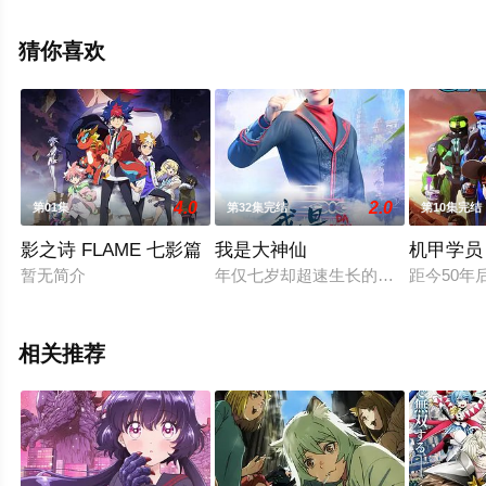
展男,能登麻美子,Mamiko,Noto,水濑祈,Inori,Minase,石谷春
贵,瀬戸芭月等演员精彩演绎的日本动漫，手机免费观看高
猜你喜欢
清无删减完整版动漫全集就上天堂电影网，更多剧情信息
可移步至豆瓣动漫、电视猫或剧情网等平台了解。
4.0
2.0
第01集
第32集完结
第10集完结
影之诗 FLAME 七影篇
我是大神仙
机甲学员
暂无简介
年仅七岁却超速生长的短命神童时江
距今50
相关推荐