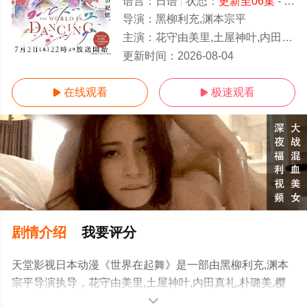
语言：
日语
状态：
更新至06集
- 免费在线观看
导演：
黑柳利充,渊本宗平
主演：
花守由美里,土屋神叶,内田真礼,朴璐美,樱井孝宏,Takahiro,Sakurai,小西克幸,Katsuyuki,Konishi,飞田展男,能登麻美子,Ma
更新至06集
更新时间：
2026-08-04
在线观看
极速观看


剧情介绍
我要评分
天堂影视日本动漫《世界在起舞》是一部由黑柳利充,渊本
宗平导演执导，花守由美里,土屋神叶,内田真礼,朴璐美,樱
井孝宏,Takahiro,Sakurai,小西克幸,Katsuyuki,Konishi,飞田
