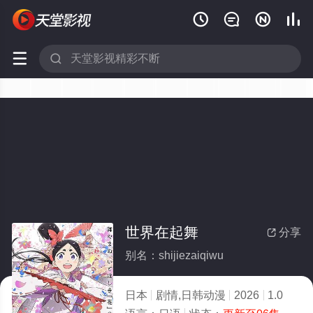






世界在起舞
分享

别名：shijiezaiqiwu
日本
剧情,日韩动漫
2026
1.0