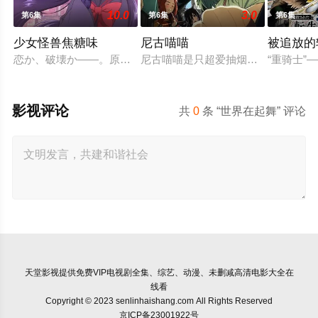
10.0
3.0
第6集
第6集
第6集
少女怪兽焦糖味
尼古喵喵
被追放的
恋か、破壊か――。原因不明の病に悩まされている女子高生・
尼古喵喵是只超爱抽烟的废物兽人！
“重骑士
影视评论
共
0
条 “世界在起舞” 评论
天堂影视
提供免费VIP电视剧全集、综艺、动漫、未删减高清电影大全在
线看
Copyright © 2023 senlinhaishang.com All Rights Reserved
京ICP备23001922号