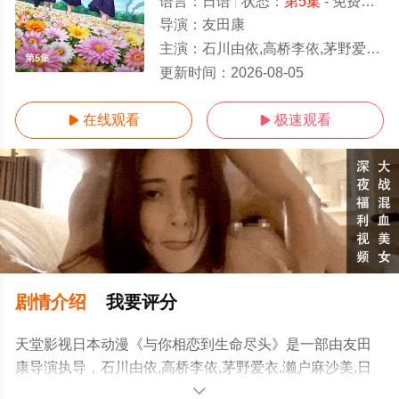
语言：
日语
状态：
第5集
- 免费在线观看
导演：
友田康
主演：
石川由依,高桥李依,茅野爱衣,濑户麻沙美,日高里菜,内山夕实
第5集
更新时间：
2026-08-05
在线观看
极速观看


剧情介绍
我要评分
天堂影视日本动漫《与你相恋到生命尽头》是一部由友田
康导演执导，石川由依,高桥李依,茅野爱衣,濑户麻沙美,日
高里菜,内山夕实等演员精彩演绎的日本动漫，手机免费观
