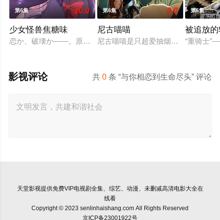
10.0
3.0
第6集
第6集
第6集
少女怪兽焦糖味
尼古喵喵
被追放的
恋か、破壊か――。原因不明の病に悩まされている女子高生・
尼古喵喵是只超爱抽烟的废物兽人！
“重骑士
影视评论
共
0
条 “与你相恋到生命尽头” 评论
天堂影视
提供免费VIP电视剧全集、综艺、动漫、未删减高清电影大全在
线看
Copyright © 2023 senlinhaishang.com All Rights Reserved
京ICP备23001922号