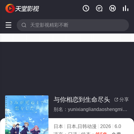






与你相恋到生命尽头
分享

别名：yunixiangliandaoshengmingjintou
日本
日本,日韩动漫
2026
6.0