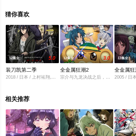
看高清无删减完整版动漫全集就上天堂电影网，更多剧情
信息可移步至豆瓣动漫、电视猫或剧情网等平台了解。
猜你喜欢
5.0
3.0
12集全
12集全
13集全
装刀凯第二季
全金属狂潮2
全金属狂
2018 / 日本 / 上村祐翔,梅原裕一郎,相坂优歌
宗介与九龙决战之后，宗介继续担任
2005 /
相关推荐