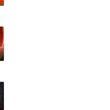
0
cle course? American Ninja
0
merica