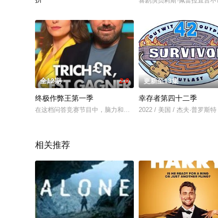
喜剧演员莉斯·佩雷拉直言
天赋异禀的家庭厨师们在比赛中大展厨艺，尽显创意，烹制简单
全12期
2.0
更新至13集
终极作弊王第一季
幸存者第四十二季
在这档问答竞赛节目中，脑力和骗术同等重要，因为它希望并且
2022 / 美国 / 杰夫·普罗斯特
相关推荐