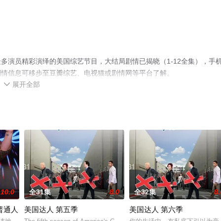
多演员精彩演绎的美国综艺节目，大结局剧情已揭晓（1-12全集），手
剧情信息可移步至豆瓣综艺、电视猫或剧情网等平台了解。
展开全部

10.0
全31集
8.0
全32集
8.
普通人
美国达人 第五季
美国达人 第六季