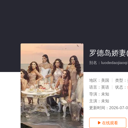
罗德岛娇妻(
别名：luodedaojiaoqi
地区：
美国
类型：
语言：
英语
状态：
导演：
未知
主演：
未知
更新时间：
2026-07-
在线观看
