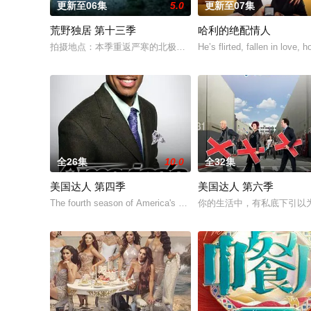
更新至06集
5.0
更新至07集
荒野独居 第十三季
哈利的绝配情人
拍摄地点：本季重返严寒的北极圈，拍摄地位于加拿大西北地区阿克
He’s flirted, fallen in love,
全26集
10.0
全32集
美国达人 第四季
美国达人 第六季
The fourth season of America's Got Talent, an American
你的生活中，有私底下引以为