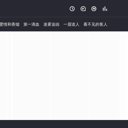




爱情和香烟
第一滴血
迷雾追凶
一眉道人
看不见的客人