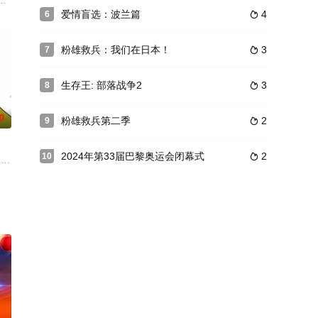
完美，但也不算太糟。
却不敢拿出来显的绝活吗？NBC从今年6月21日起开始播出一部选秀节目——Ame
爱情盲选：波兰篇
4
6

粉雄救兵：我们在日本！
3
7

生存王: 部落战争2
3
8

0
粉雄救兵第二季
2
9

2024年第33届巴黎奥运会闭幕式
2
10

ears. Season 4 premiered on