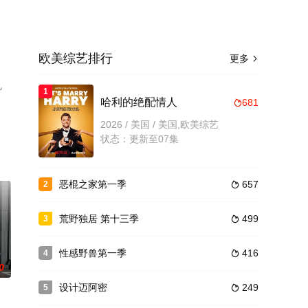
欧美综艺排行
更多

机
1
哈利的绝配情人
681

2026 / 美国 / 美国,欧美综艺
状态：更新至07集
恶棍之家第一季
657
2

荒野独居 第十三季
499
3

性感野兽第一季
416
4

0
设计迈阿密
249
5
