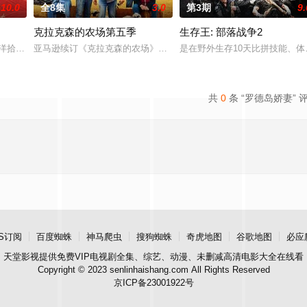
10.0
全8集
3.0
第3期
9.
克拉克森的农场第五季
生存王: 部落战争2
们有着深厚的社区根基，家族世代传承。他们拥有充满抱负的人生、
南洋拾光”的氛围中，打造一家独具风格特色的田园餐厅。内容场景上，除餐厅本
亚马逊续订《克拉克森的农场》第五季。
是在野外生存10天比拼技能、
共
0
条 “罗德岛娇妻” 
S订阅
百度蜘蛛
神马爬虫
搜狗蜘蛛
奇虎地图
谷歌地图
必应
天堂影视
提供免费VIP电视剧全集、综艺、动漫、未删减高清电影大全在线看
Copyright © 2023 senlinhaishang.com All Rights Reserved
京ICP备23001922号