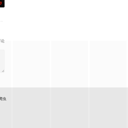
0
体外，还将设置家禽、
体能、精神力、战略战术的生存类真人秀。第二季有金钟国担任主持人和来自韩
评论
爬虫