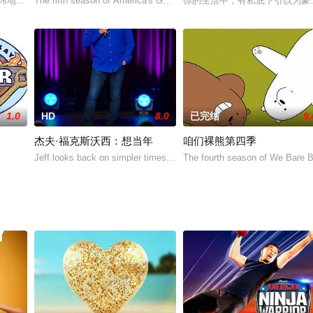
不讳地探讨了极端世界中的感情关系、成年人，以及处于中间水平的状态— 这不
The fifth season of America's Got Talent, an American
你的生活中，有私底下引以为豪，
又美味的快手菜肴，赢取巨额奖金
1.0
HD
8.0
已完结
9.
杰夫·福克斯沃西：想当年
咱们裸熊第四季
鼓励参赛者通过作弊来赢取现金大奖。唯一的规则就是，不要被抓住
Jeff looks back on simpler times as he talks aging, textin
The fourth season of We Bare B