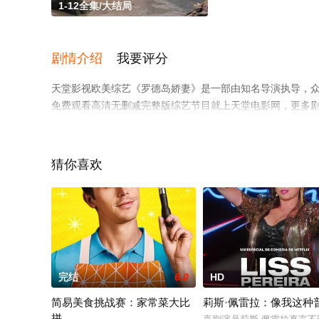
1-12全集/大结局
剧情介绍
我要评分
天堂影视欧美综艺《罗德岛娇妻》是一部由知名导演执导，众
免费观看高清无删减完整版综艺节目就上天堂电影网，更多
猜你喜欢
完结
6.0
HD
简易美食挑战赛：家常菜大比
莉斯·佩雷拉：像我这种
拼