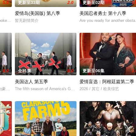
5.0
更新至33期
2.0
更新至02期
1.
爱情岛(美国版) 第八季
美国忍者勇士 第十八季
拉维克（Aklavik）附近的理查森山脉，这里是灰熊、狼
 hooked up, and broken up. He
暂无剧情简介
Are you ready for another obsta
8.0
全31集
8.0
更新至06集
3.
美国达人 第五季
爱情盲选：阿根廷篇第二季
豪，却不敢拿出来显的绝活吗？NBC从今年6月21日起开始播出一部选秀节目——A
The fifth season of America's Got Talent, an American
2026 / 其它 / 欧美综艺