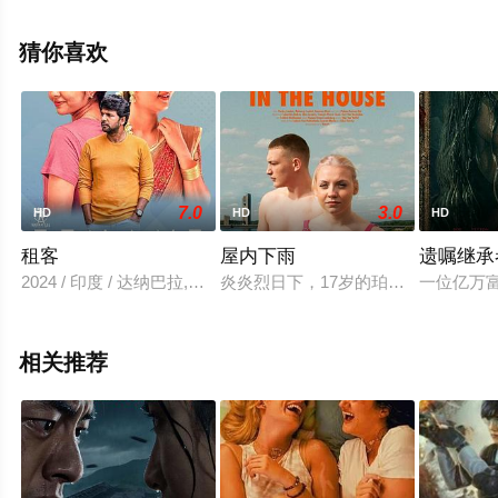
整版电影就上天堂电影网，更多剧情信息可移步至豆瓣电
影、电视猫或剧情网等平台了解。
猜你喜欢
7.0
3.0
HD
HD
HD
租客
屋内下雨
遗嘱继承
2024 / 印度 / 达纳巴拉,梅加·乔杜里,Chandu,Tej,Dileep
炎炎烈日下，17岁的珀迪和他15岁
一位亿万
相关推荐