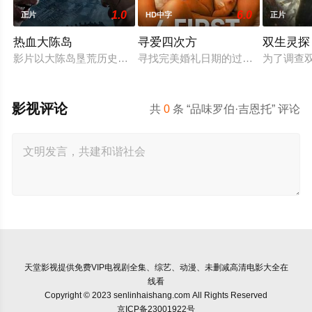
1.0
6.0
正片
HD中字
正片
热血大陈岛
寻爱四次方
双生灵探
影片以大陈岛垦荒历史为创作底色，在尊重历史真实性的前提下
寻找完美婚礼日期的过程，扎拉经历
为了调查
影视评论
共
0
条 “品味罗伯·吉恩托” 评论
天堂影视
提供免费VIP电视剧全集、综艺、动漫、未删减高清电影大全在
线看
Copyright © 2023 senlinhaishang.com All Rights Reserved
京ICP备23001922号