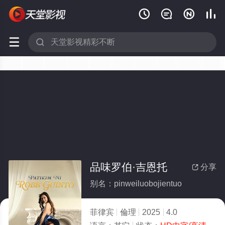






品味罗伯·吉恩托
分享

别名：pinweiluobojientuo
菲律宾
倫理
2025
4.0