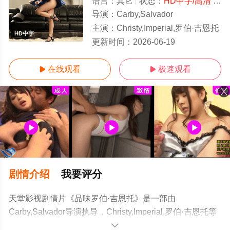
语言：
其它
状态：
HD中字/高清
- 免费在线观看
导演：
Carby,Salvador
主演：
Christy,Imperial,罗伯·吉恩托
HD中字
更新时间：
2026-06-19
在线观看
极速观看


剧情介绍
我要评分
天堂影视剧情片《品味罗伯·吉恩托》是一部由
Carby,Salvador导演执导，Christy,Imperial,罗伯·吉恩托等
演员精彩演绎的菲律宾电影，手机免费观看高清无删减完
