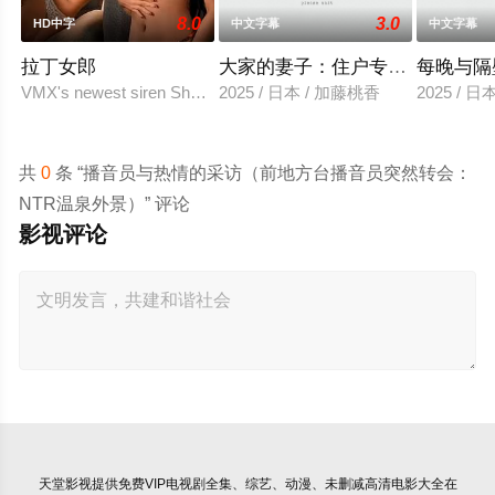
8.0
3.0
HD中字
中文字幕
中文字幕
拉丁女郎
大家的妻子：住户专用洞口
每晚与隔
VMX's newest siren Shalanie De Vera and Athena Red sizzle
2025 / 日本 / 加藤桃香
2025 / 
共
0
条 “播音员与热情的采访（前地方台播音员突然转会：
NTR温泉外景）” 评论
影视评论
天堂影视
提供免费VIP电视剧全集、综艺、动漫、未删减高清电影大全在