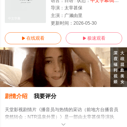
语言：
日语
状态：
中文字幕/高清
- 
导演：
太宰甚保
主演：
广濑由里
中文字幕
更新时间：
2026-05-30
在线观看
极速观看


剧情介绍
我要评分
天堂影视剧情片《播音员与热情的采访（前地方台播音员
突然转会：NTR温泉外景）》是一部由太宰甚保导演执
导，广濑由里等演员精彩演绎的日本电影，手机免费观看
