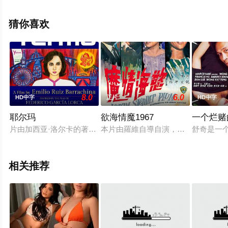
高清无删减完整版电影就上天堂电影网，更多剧情信息可
移步至豆瓣电影、电视猫或剧情网等平台了解。
猜你喜欢
8.0
6.0
HD中字
正片
HD中字
耶尔玛
欲海情魔1967
一个烂赌
片由加西亚·洛尔卡的著作改编，奥斯卡获奖演员米里亚姆·迪亚
本片由羅維自導自演，胡燕妮、張仲
舒奇是一
相关推荐