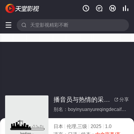






播音员与热情的采访（前地方台播音员突然转会：NTR温泉外景）
分享

别名：boyinyuanyureqingdecaifangqiandifangtaiboyinyuanturanzhuanhuiNTRwenquanwaijing
日本
伦理,三级
2025
1.0