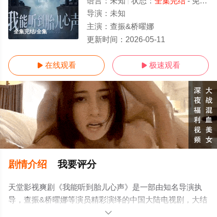
语言：
未知
状态：
全集完结
- 免费在线观看
导演：
未知
主演：
查振&桥曜娜
全集完结/全集
更新时间：
2026-05-11
在线观看
极速观看


剧情介绍
我要评分
天堂影视爽剧《我能听到胎儿心声》是一部由知名导演执
导，查振&桥曜娜等演员精彩演绎的中国大陆电视剧，大结
局剧情已揭晓（全集完结），手机免费观看高清无删减完
