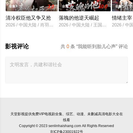
3.0
10.0
全集
全集
全集
清冷权臣他又争又抢
落魄的他逆天崛起
情绪主宰
2026 / 中国大陆 / 肖羽凯＆林一允
2026 / 中国大陆 / 王国豪杰＆诗语＆
2026 /
影视评论
共
0
条 “我能听到胎儿心声” 评论
天堂影视
提供免费VIP电视剧全集、综艺、动漫、未删减高清电影大全在
线看
Copyright © 2023 senlinhaishang.com All Rights Reserved
京ICP备23001922号