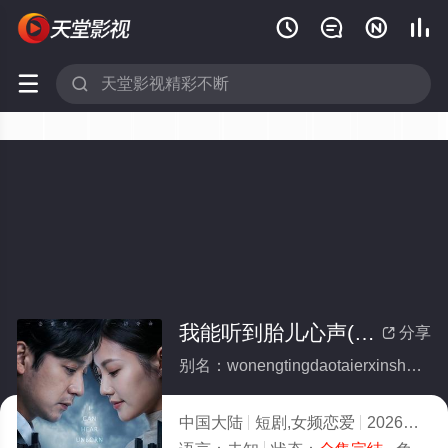






我能听到胎儿心声(全集)
分享

别名：wonengtingdaotaierxinsheng
中国大陆
短剧,女频恋爱
2026
9.0