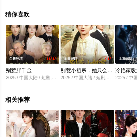
整版电视剧全集就上天堂电影网，更多剧情信息可移步至
豆瓣电视剧、电视猫或剧情网等平台了解。
猜你喜欢
10.0
7.0
全集完结
全集完结
全集完结
别惹胖千金
别惹小祖宗，她只会打脸
冷艳家教
2025 / 中国大陆 / 短剧,现代都市
2025 / 中国大陆 / 短剧,现代都市
2025 / 
相关推荐