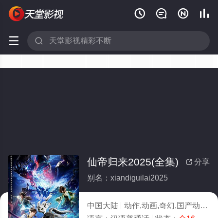






仙帝归来2025(全集)
分享

别名：xiandiguilai2025
中国大陆
动作,动画,奇幻,国产动漫
2