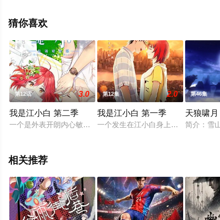
王维帅,刘飞,刘英杰等演员精彩演绎的中国大陆动漫，大结
局剧情已揭晓（1-16全集），手机免费观看高清无删减完
猜你喜欢
整版动漫全集就上天堂电影网，更多剧情信息可移步至豆
瓣动漫、电视猫或剧情网等平台了解。
3.0
2.0
第12话
第12集
第46集
我是江小白 第二季
我是江小白 第一季
天狼啸月
一个是外表开朗内心敏感的作家，一个是外表稳重内心狂热的杂
一个发生在江小白身上的故事：一段
简介：雪
相关推荐