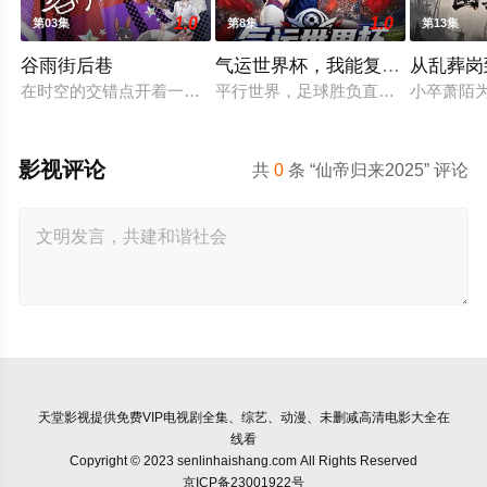
1.0
1.0
第03集
第8集
第13集
谷雨街后巷
气运世界杯，我能复制所有球星
从乱葬岗
在时空的交错点开着一间酒馆——谷雨街后巷。 无论城市的角落
平行世界，足球胜负直接绑定国运。Z
小卒萧陌
影视评论
共
0
条 “仙帝归来2025” 评论
天堂影视
提供免费VIP电视剧全集、综艺、动漫、未删减高清电影大全在
线看
Copyright © 2023 senlinhaishang.com All Rights Reserved
京ICP备23001922号