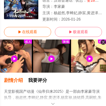
语言：
汉语普通话
状态：
全16集
- 
导演：
李家豪
主演：
杨超然,李蝉妃,静宸,黄进泽,杨富禄,姚铭舜,高嗣航,朱泓熹,李星泽,王冰甜,郭若林,陆泊云,桑毓泽,张桐铭,王和奕,王维帅,刘飞,刘英杰
1-16全集/大结局
更新时间：
2026-01-26
在线观看
极速观看


剧情介绍
我要评分
天堂影视国产动漫《仙帝归来2025》是一部由李家豪导演
执导，杨超然,李蝉妃,静宸,黄进泽,杨富禄,姚铭舜,高嗣航,朱
泓熹,李星泽,王冰甜,郭若林,陆泊云,桑毓泽,张桐铭,王和奕,
