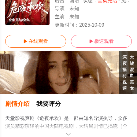
语言：
国语
状态：
全集完结
- 免费在线观看
导演：
未知
主演：
未知
全集完结/全集
更新时间：
2025-10-09
在线观看
极速观看


剧情介绍
我要评分
天堂影视爽剧《危夜承欢》是一部由知名导演执导，众多
演员精彩演绎的中国大陆电视剧，大结局剧情已揭晓（全
集完结），手机免费观看高清无删减完整版电视剧全集就
