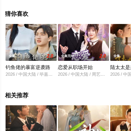
上天堂电影网，更多剧情信息可移步至豆瓣电视剧、电视
猫或剧情网等平台了解。
猜你喜欢
2.0
2.0
全集
全集完结
全集
钓鱼佬的暴富逆袭路
恋爱从职场开始
陆太太是
2026 / 中国大陆 / 毕嘉祥＆雨柯
2026 / 中国大陆 / 周艺凝＆廖文根＆
2026 /
相关推荐