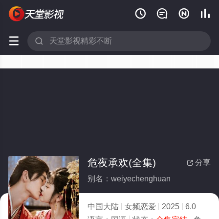






危夜承欢(全集)
分享

别名：weiyechenghuan
中国大陆
女频恋爱
2025
6.0