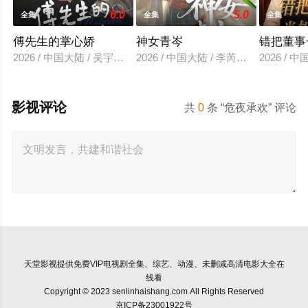
6.0
5.0
全集
全集
全集
傅先生的掌心娇
神女青岑
错把董事
2026 / 中国大陆 / 吴宇航＆郑千亦
2026 / 中国大陆 / 李芮峤＆张媛媛
2026 /
影视评论
共
0
条 “危夜承欢” 评论
天堂影视
提供免费VIP电视剧全集、综艺、动漫、未删减高清电影大全在
线看
Copyright © 2023 senlinhaishang.com All Rights Reserved
京ICP备23001922号