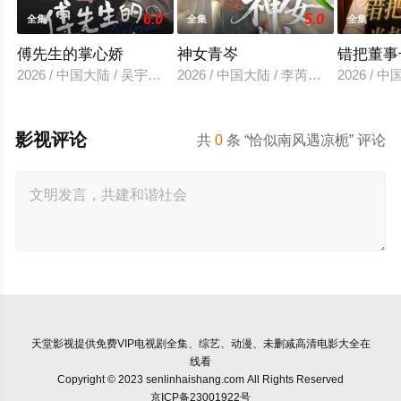
6.0
5.0
全集
全集
全集
傅先生的掌心娇
神女青岑
错把董事
2026 / 中国大陆 / 吴宇航＆郑千亦
2026 / 中国大陆 / 李芮峤＆张媛媛
2026 /
影视评论
共
0
条 “恰似南风遇凉栀” 评论
天堂影视
提供免费VIP电视剧全集、综艺、动漫、未删减高清电影大全在
线看
Copyright © 2023 senlinhaishang.com All Rights Reserved
京ICP备23001922号