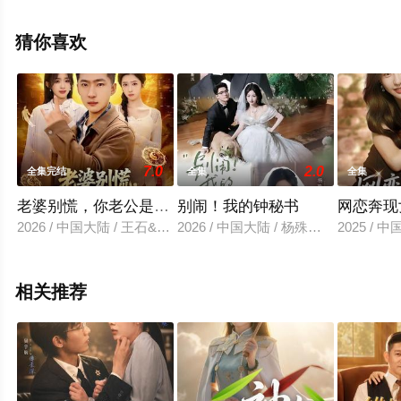
剧全集就上天堂电影网，更多剧情信息可移步至豆瓣电视
剧、电视猫或剧情网等平台了解。
猜你喜欢
7.0
2.0
全集完结
全集
全集
老婆别慌，你老公是满级大佬
别闹！我的钟秘书
网恋奔现
2026 / 中国大陆 / 王石&乔仙童&芷芃
2026 / 中国大陆 / 杨殊予＆赵廷义
2025 / 
相关推荐