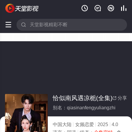






恰似南风遇凉栀(全集)
分享

别名：qiasinanfengyuliangzhi
中国大陆
女频恋爱
2025
4.0