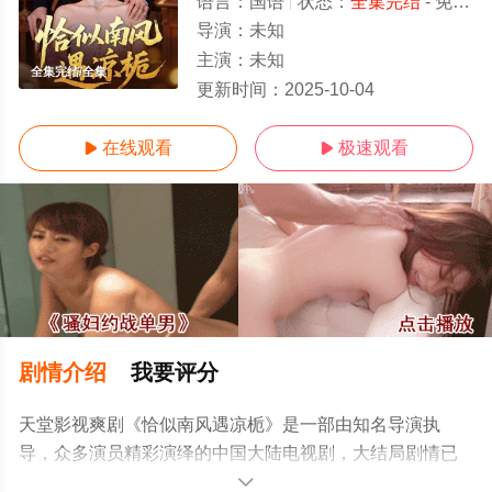
语言：
国语
状态：
全集完结
- 免费在线观看
导演：
未知
主演：
未知
全集完结/全集
更新时间：
2025-10-04
在线观看
极速观看


剧情介绍
我要评分
天堂影视爽剧《恰似南风遇凉栀》是一部由知名导演执
导，众多演员精彩演绎的中国大陆电视剧，大结局剧情已
揭晓（全集完结），手机免费观看高清无删减完整版电视
