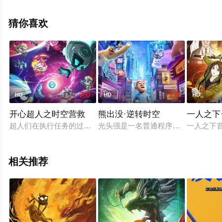
国大陆,美国电影，手机免费观看高清无删减完整版电影就
上天堂电影网，更多剧情信息可移步至豆瓣电影、电视猫
猜你喜欢
或剧情网等平台了解。
7.0
1.0
HD
HD
HD
开心超人之时空营救
熊出没·逆转时空
一人之下
超人们在执行任务的过程中陷入大危机，一个神秘人出现夺走同
光头强是一名普通程序员，却常梦见
一人之下
相关推荐