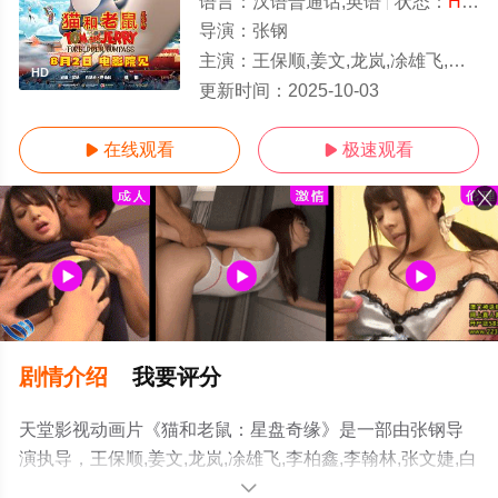
语言：
汉语普通话,英语
状态：
HD/高清
导演：
张钢
主演：
王保顺,姜文,龙岚,凃雄飞,李柏鑫,李翰林,张文婕,白玮琛,John,Shang,阮伊菲,李宗城,张钢
HD
更新时间：
2025-10-03
在线观看
极速观看


剧情介绍
我要评分
天堂影视动画片《猫和老鼠：星盘奇缘》是一部由张钢导
演执导，王保顺,姜文,龙岚,凃雄飞,李柏鑫,李翰林,张文婕,白
玮琛,John,Shang,阮伊菲,李宗城,张钢等演员精彩演绎的中
