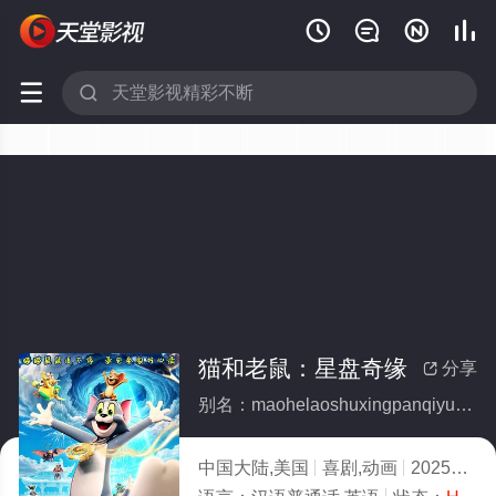






猫和老鼠：星盘奇缘
分享

别名：maohelaoshuxingpanqiyuan
中国大陆,美国
喜剧,动画
2025
4.0