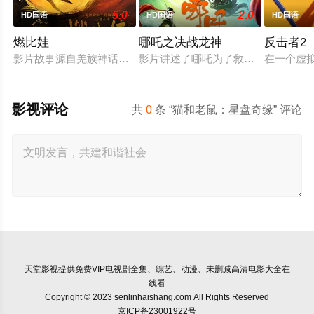
5.0
2.0
HD国语
HD国语
HD国语
燃比娃
哪吒之决战龙神
反击者2
影片故事源自羌族神话，讲述了一只被人类抚养长大的猴子，追寻
影片讲述了哪吒为了救出活祭的小孩
在一个虚
影视评论
共
0
条 “猫和老鼠：星盘奇缘” 评论
天堂影视
提供免费VIP电视剧全集、综艺、动漫、未删减高清电影大全在
线看
Copyright © 2023 senlinhaishang.com All Rights Reserved
京ICP备23001922号