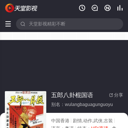






五郎八卦棍国语
分享

别名：wulangbaguagunguoyu
中国香港
剧情,动作,武侠,古装
1984