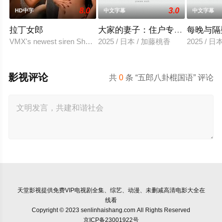
8.0
3.0
HD中字
中文字幕
中文字幕
拉丁女郎
大家的妻子：住户专用洞口
每晚与隔
VMX's newest siren Shalanie De Vera and Athena Red sizzle
2025 / 日本 / 加藤桃香
2025 / 
影视评论
共
0
条 “五郎八卦棍国语” 评论
天堂影视
提供免费VIP电视剧全集、综艺、动漫、未删减高清电影大全在
线看
Copyright © 2023 senlinhaishang.com All Rights Reserved
京ICP备23001922号