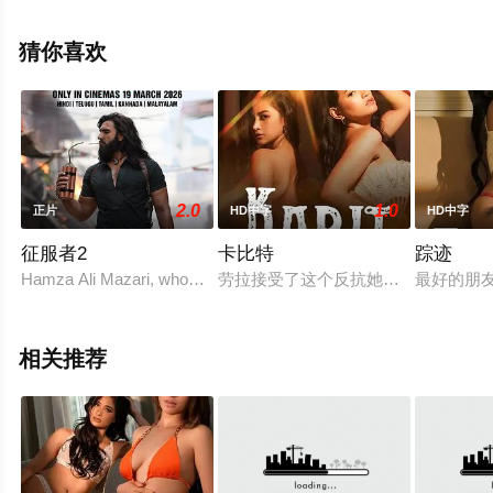
刘家荣,刘家良,马汉沅,麦德罗,吴育枢,余袁稳,王清河,王志
强,黄伟辉,汪禹,杨瑞麟,尹灵光,元德等演员精彩演绎的中国
猜你喜欢
香港电影，手机免费观看高清无删减完整版电影就上天堂
电影网，更多剧情信息可移步至豆瓣电影、电视猫或剧情
网等平台了解。
2.0
1.0
正片
HD中字
HD中字
征服者2
卡比特
踪迹
Hamza Ali Mazari, whose real identity is Jaskirat Singh Ra
劳拉接受了这个反抗她妈妈的角色。
最好的朋友
相关推荐