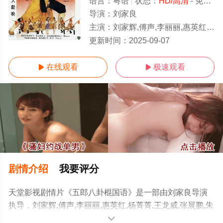
语言：
粤语
状态：
HD/高清
- 免费在线观看
导演：
刘家良
主演：
刘家辉,傅声,李丽丽,惠英红,杨菁菁,王龙威,张展鹏,朱铁和,小侯,高飞,郭政鸿,林威,?刘济民,刘雪华,李擎柱,林克明,刘家荣,刘家良,马汉沅,麦德罗,吴
HD
更新时间：
2025-09-07
在线观看
极速观看


剧情介绍
我要评分
天堂影视剧情片《五郎八卦棍国语》是一部由刘家良导演
执导，刘家辉,傅声,李丽丽,惠英红,杨菁菁,王龙威,张展鹏,朱
铁和,小侯,高飞,郭政鸿,林威,?刘济民,刘雪华,李擎柱,林克明,
