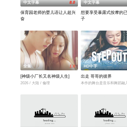
中文字幕
8.0
中文字幕
保育园老师的婴儿语让人超兴
想要享受暴露式按摩的
奋
子
2025 / 日本 / 白木由子
2025 / 日本 / 竹内夏希
全集
1.0
HD中字
[神级小厂长又名神级人生]
出走 哥哥的彼界
2026 / 大陆 / 倫理
本作的舞台是音乐和舞蹈融