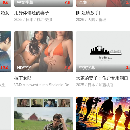
6.0
中文字幕
7.0
全集
2.
已婚女
用身体偿还的妻子
[师姐请放手]
2025 / 日本 / 桃井安娜
2026 / 大陆 / 倫理
10.0
HD中字
8.0
中文字幕
3.
拉丁女郎
大家的妻子：住户专用洞口
入生活的冲绳。与母亲朱音、妹妹舞一起生活的照屋踊，憧憬舞蹈学校的丽莎，
VMX's newest siren Shalanie De Vera and Athena Red sizzle
2025 / 日本 / 加藤桃香