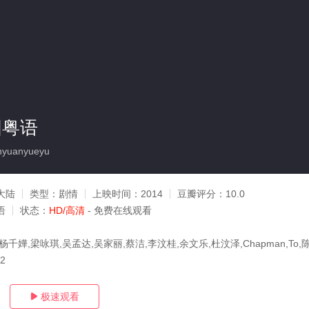
圆粤语
nyuanyueyu
大陆
类型：
剧情
上映时间：
2014
豆瓣评分：
10.0
语
状态：
HD/高清
- 免费在线观看
杨千嬅,梁咏琪,吴孟达,吴家丽,蔡洁,李汶桂,余文乐,杜汶泽,Chapman,To,
12
极速观看
