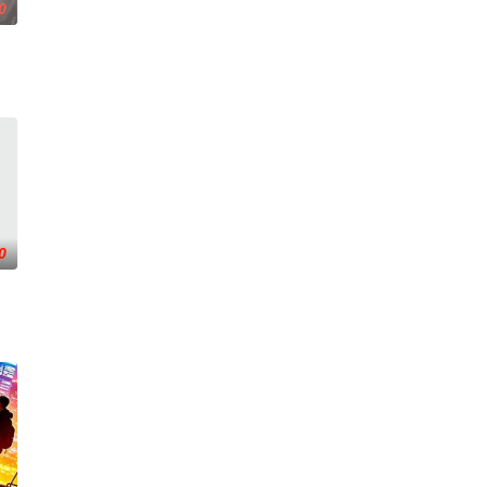
0
0
开始了舞蹈生涯。朱音为