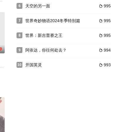
败警察的竞争和骚扰…
来由的出现，女人又一次没由来的尾随，在转角出削翳的神秘人
老人，拄着拐杖缓慢走向道路旁的长凳，还打嗝不止。伴随着连续、有节奏的
天空的另一面
995
6

世界奇妙物语2024冬季特别篇
995
7

世界：新吉普赛之王
995
8

0
阿依达，你往何处去？
994
9

开国英灵
993
10

之下要搭车回城，却误上
新的生活。他和来自一个麻烦家庭的弃儿山姆建立了一种意想
“敦刻尔克大撤退”。二战初期，40万英法盟军被敌军围困于敦刻尔克的海滩之