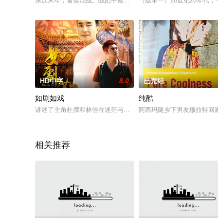
东汉末年，诸侯混战。战乱中蔡邕之女蔡文姬被左贤王掳去匈奴
（版本一）20世纪20年
HD中字
8.0
已完结
如剧如戏
纯酷
讲述了主角杜撰和林佳在迷茫与现实中寻找着出路，在传统和现
阿西玛随乡下男友穆拉特回
相关推荐