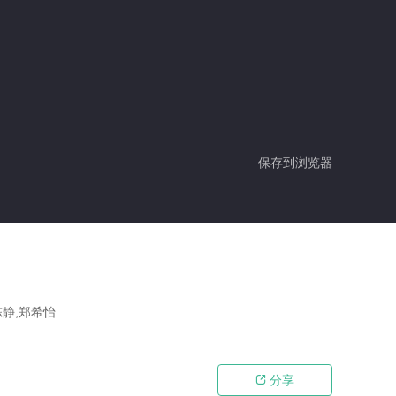
保存到浏览器
陈静,郑希怡
分享
