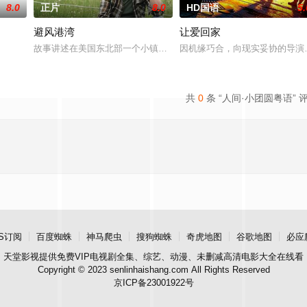
8.0
正片
8.0
HD国语
5.
避风港湾
让爱回家
故事讲述在美国东北部一个小镇的农场，一个怀抱音乐理想的男孩，
因机缘巧合，向现实妥协的导演
共
0
条 “人间·小团圆粤语” 
S订阅
百度蜘蛛
神马爬虫
搜狗蜘蛛
奇虎地图
谷歌地图
必应
天堂影视
提供免费VIP电视剧全集、综艺、动漫、未删减高清电影大全在线看
Copyright © 2023 senlinhaishang.com All Rights Reserved
京ICP备23001922号