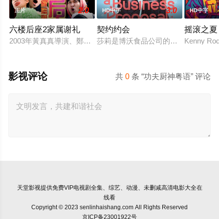
2.0
3.0
正片
HD中字
HD中字
六楼后座2家属谢礼
契约约会
摇滚之夏
2003年黃真真導演、鄭丹瑞編劇的喜劇《六樓后座》拍出香港新一代的
莎莉是博沃食品公司的食品分析师，
Kenny Rodg
影视评论
共
0
条 “功夫厨神粤语” 评论
天堂影视
提供免费VIP电视剧全集、综艺、动漫、未删减高清电影大全在
线看
Copyright © 2023 senlinhaishang.com All Rights Reserved
京ICP备23001922号