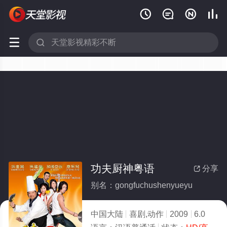






功夫厨神粤语
分享

别名：gongfuchushenyueyu
中国大陆
喜剧,动作
2009
6.0