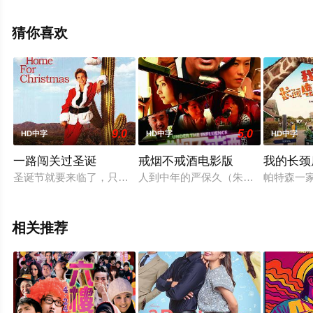
电影就上天堂电影网，更多剧情信息可移步至豆瓣电影、
电视猫或剧情网等平台了解。
猜你喜欢
9.0
5.0
HD中字
HD中字
HD中字
一路闯关过圣诞
戒烟不戒酒电影版
我的长颈
圣诞节就要来临了，只身一人在加州念书的杰克（乔纳森·泰勒·托马斯 Jona
人到中年的严保久（朱时茂 饰）凭
帕特森一
相关推荐