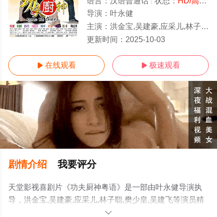
语言：
汉语普通话
状态：
HD/高清
-
导演：
叶永健
主演：
洪金宝,吴建豪,应采儿,林子聪,樊少皇,吴建飞
HD
更新时间：
2025-10-03
在线观看
极速观看


剧情介绍
我要评分
天堂影视喜剧片《功夫厨神粤语》是一部由叶永健导演执
导，洪金宝,吴建豪,应采儿,林子聪,樊少皇,吴建飞等演员精
彩演绎的中国大陆电影，手机免费观看高清无删减完整版
