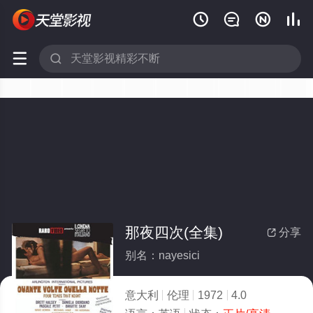






那夜四次(全集)
分享

别名：nayesici
意大利
伦理
1972
4.0