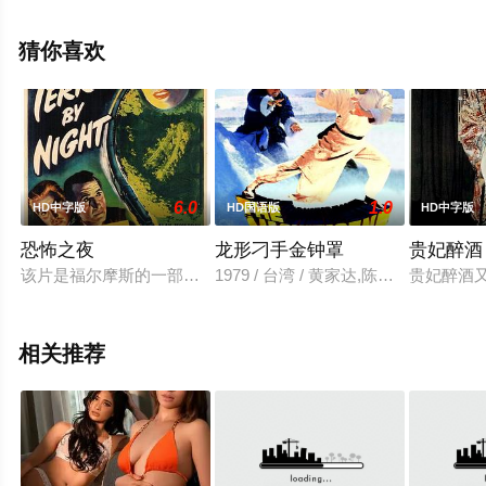
机免费观看高清无删减完整版电影就上天堂电影网，更多
剧情信息可移步至豆瓣电影、电视猫或剧情网等平台了
猜你喜欢
解。
6.0
1.0
HD中字版
HD国语版
HD中字版
恐怖之夜
龙形刁手金钟罩
贵妃醉酒
该片是福尔摩斯的一部经典电影，整个故事发生在从伦敦到爱丁
1979 / 台湾 / 黄家达,陈星,卡萨伐
贵妃醉酒
相关推荐