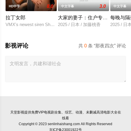
8.0
3.0
HD中字
中文字幕
中文字幕
拉丁女郎
大家的妻子：住户专用洞口
每晚与隔
VMX's newest siren Shalanie De Vera and Athena Red sizzle
2025 / 日本 / 加藤桃香
2025 / 
影视评论
共
0
条 “那夜四次” 评论
天堂影视
提供免费VIP电视剧全集、综艺、动漫、未删减高清电影大全在
线看
Copyright © 2023 senlinhaishang.com All Rights Reserved
京ICP备23001922号