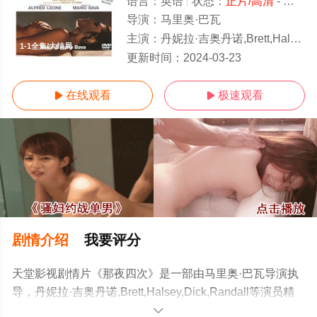
语言：
英语
状态：
正片/高清
- 免费在线观看
导演：
马里奥·巴瓦
主演：
丹妮拉·吉奥丹诺,Brett,Halsey,Dick,Randall
1-1全集/大结局
更新时间：
2024-03-23
在线观看
极速观看


剧情介绍
我要评分
天堂影视剧情片《那夜四次》是一部由马里奥·巴瓦导演执
导，丹妮拉·吉奥丹诺,Brett,Halsey,Dick,Randall等演员精
彩演绎的意大利电影，大结局剧情已揭晓（1-1全集），手
