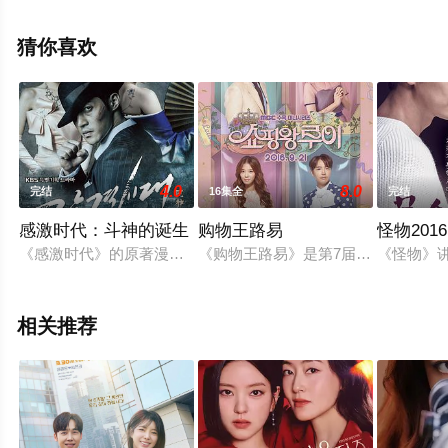
无删减完整版电视剧全集就上天堂电影网，更多剧情信息
可移步至豆瓣电视剧、电视猫或剧情网等平台了解。
猜你喜欢
4.0
8.0
完结
16集全
完结
感激时代：斗神的诞生
购物王路易
怪物2016
《感激时代》的原著漫画出自《茶母》等人气漫画的作者方学基之
《购物王路易》是第7届电视剧剧本
《怪物》
相关推荐