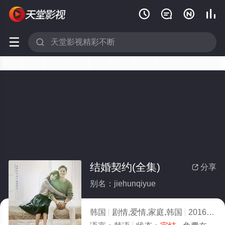






结婚契约(全集)
分享

别名：jiehunqiyue
韩国
剧情,爱情,家庭,韩国
2016
6.0