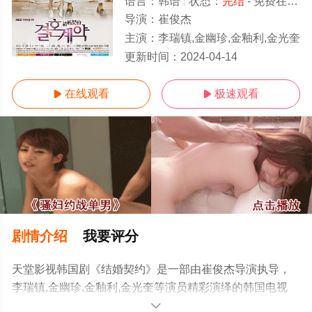
语言：
韩语
状态：
完结
- 免费在线观看
导演：
崔俊杰
主演：
李瑞镇,金幽珍,金釉利,金光奎
1-16全集/大结局
更新时间：
2024-04-14
在线观看
极速观看


剧情介绍
我要评分
天堂影视韩国剧《结婚契约》是一部由崔俊杰导演执导，
李瑞镇,金幽珍,金釉利,金光奎等演员精彩演绎的韩国电视
剧，大结局剧情已揭晓（1-16全集），手机免费观看高清
