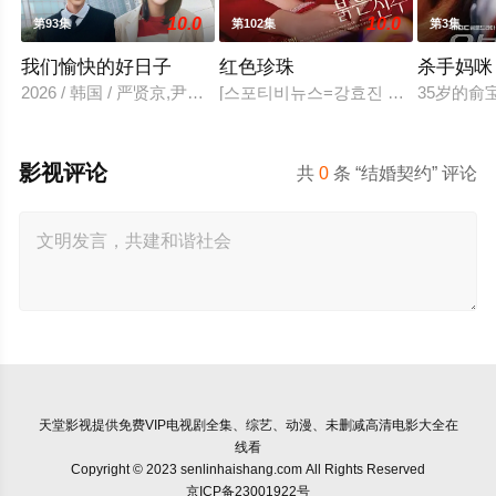
10.0
10.0
第93集
第102集
第3集
我们愉快的好日子
红色珍珠
杀手妈咪
2026 / 韩国 / 严贤京,尹仲勋,申正允,尹多英,金惠玉,鲜于在德,
[스포티비뉴스=강효진 기자] 배우 박진
35岁的
影视评论
共
0
条 “结婚契约” 评论
天堂影视
提供免费VIP电视剧全集、综艺、动漫、未删减高清电影大全在
线看
Copyright © 2023 senlinhaishang.com All Rights Reserved
京ICP备23001922号