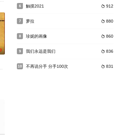
科学家丹妮尔与英国商
奈父亲不允，以致英台茶不思饭不想，忧郁成疾。未久，英台
一人从香港到纽约读书，满心以为接机的会是自己的男友（陈百强 饰），来到却
触摸2021
912
6

萝拉
880
7

珍妮的画像
860
8

0
我们永远是我们
836
9

不再说分手 分手100次
831
10

 Feli
生活，只是所有人讲的每句话都是真话。一个刚经历失业、失恋
娜（葛丽泰·嘉宝暂无内容Greta暂无内容Garbo暂无内容饰）嫁给了拥有显