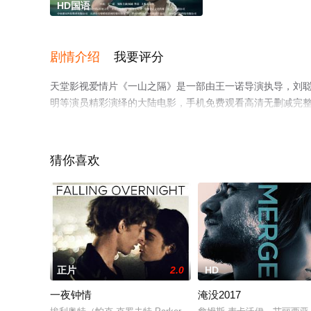
HD国语
剧情介绍
我要评分
天堂影视爱情片《一山之隔》是一部由王一诺导演执导，刘聪,李昂
明等演员精彩演绎的大陆电影，手机免费观看高清无删减完
等平台了解。
猜你喜欢
正片
2.0
HD
一夜钟情
淹没2017