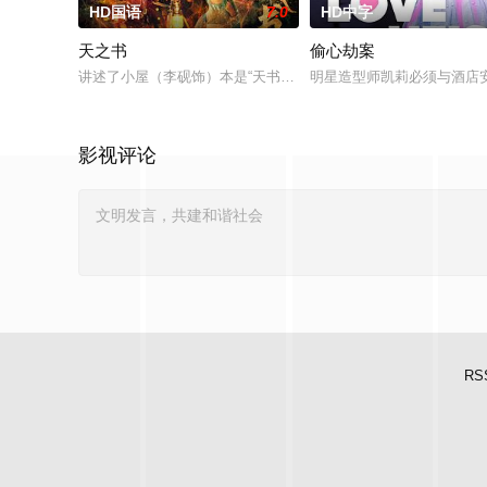
HD国语
7.0
HD中字
天之书
偷心劫案
讲述了小屋（李砚饰）本是“天书”中一页幻化出的翩翩少年，与
明星造型师凯莉必须与酒店
影视评论
RS