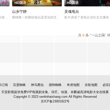
4.0
HD国语
9.0
HD国语
2.
山乡宁静
灵魂电台
宋真宗妃子颜如玉（张南饰）相爱，被发现后小屋遭到斩杀。转世
安保主管米尔斯联手，在芝加哥盛装舞会之前，追回一件在她当班期间失踪的标
围绕着一把紫砂壶以及背后的文化传承与突破创新，哑女叶红通过不
影片讲述了某电台当红女主播奈
共
0
条 “一山之隔” 
S订阅
百度蜘蛛
神马爬虫
搜狗蜘蛛
奇虎地图
谷歌地图
必应
天堂影视
提供免费VIP电视剧全集、综艺、动漫、未删减高清电影大全在线看
Copyright © 2023 senlinhaishang.com All Rights Reserved
京ICP备23001922号