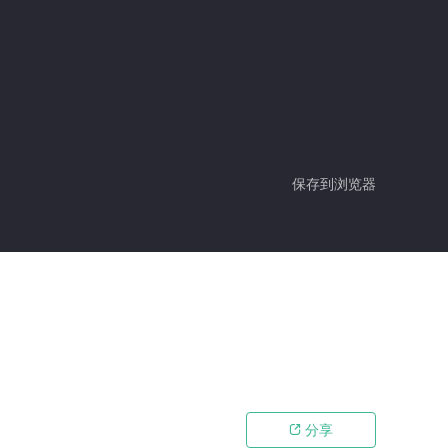
保存到浏览器
分享
