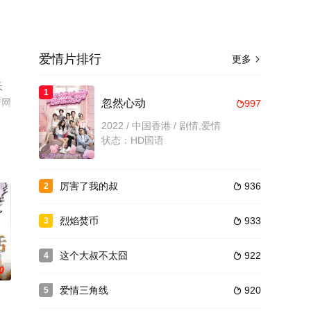
爱情片排行
更多

长
1
情网
忽然心动
997

2022 / 中国香港 / 剧情,爱情
状态：HD国语
厉害了我的叔
936
2

烈焰焚币
933
3

这个大叔不太囧
922
4

0
爱情三角线
920
5
