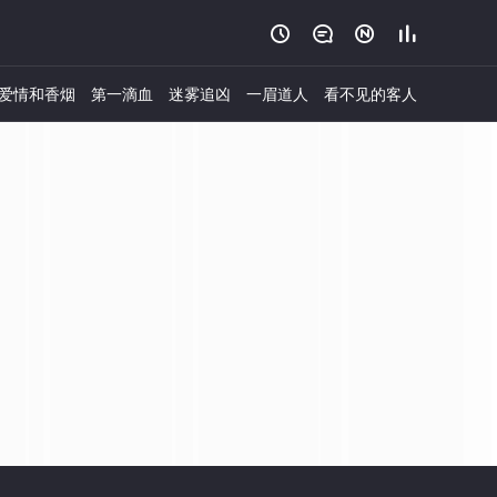




爱情和香烟
第一滴血
迷雾追凶
一眉道人
看不见的客人