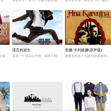
二岁，却患上了癌症，他体内的肿瘤长在脑部，十分的
·维坎德加盟的爱情片《淹没》将于三月开机，导演维姆·文德斯。故事围绕女
东晋末年，某大户人家小姐祝英台（乐蒂 饰）渴望前往杭城求学，无
留学生李琪（钟楚红 饰）独自
4.0
正片
7.0
正片
8.
谎言的诞生
安娜·卡列妮娜(原声版)
贡找得一间村屋居住，同屋还有一个租客嘉儿。但渐渐他被嘉儿的怪
上获得剧情片评委会大奖，女主角也赢得评委团特别奖。安娜Anna（菲丽希缇·琼斯
这是一个现实之外的、根本不知谎言为何物的世界，人们正常工作、
故事发生在十九世纪的圣彼得，安